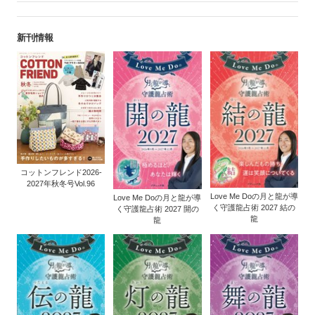
新刊情報
コットンフレンド2026-
2027年秋冬号Vol.96
Love Me Doの月と龍が導
Love Me Doの月と龍が導
く守護龍占術 2027 結の
く守護龍占術 2027 開の
龍
龍