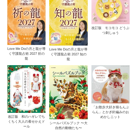
改訂版 モコモコ どうぶ
つ刺しゅう
Love Me Doの月と龍が導
Love Me Doの月と龍が導
く守護龍占術 2027 祈の
く守護龍占術 2027 知の
龍
龍
「お散歩大好き猫もんぶ
らん」とかぎ針編みのお
改訂版 和のハギレでち
めかしニット
くちく大人の着せかえド
シールパズルブック 〜大
ール
自然の動物たち〜