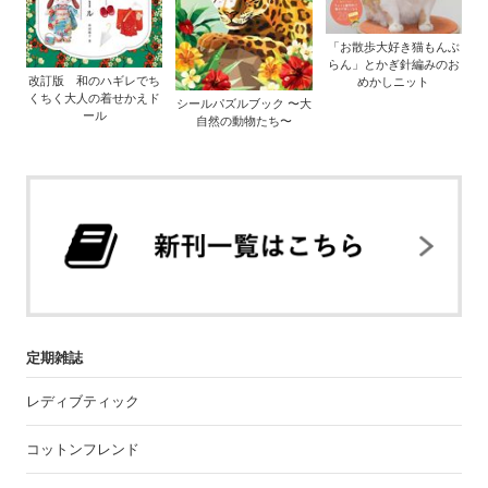
「お散歩大好き猫もんぶ
らん」とかぎ針編みのお
改訂版 和のハギレでち
めかしニット
くちく大人の着せかえド
シールパズルブック 〜大
ール
自然の動物たち〜
定期雑誌
レディブティック
コットンフレンド