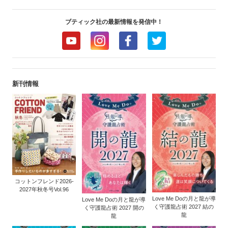
ブティック社の最新情報を発信中！
新刊情報
コットンフレンド2026-
2027年秋冬号Vol.96
Love Me Doの月と龍が導
Love Me Doの月と龍が導
く守護龍占術 2027 結の
く守護龍占術 2027 開の
龍
龍