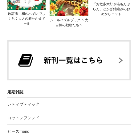
「お散歩大好き猫もんぶ
らん」とかぎ針編みのお
改訂版 和のハギレでち
めかしニット
くちく大人の着せかえド
シールパズルブック 〜大
ール
自然の動物たち〜
定期雑誌
レディブティック
コットンフレンド
ビーズfriend