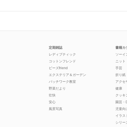
定期雑誌
書籍カ
レディブティック
ソーイ
コットンフレンド
ニット
ビーズfriend
手芸
エクステリア＆ガーデン
折り紙
パッチワーク教室
アクセ
野菜だより
健康
壮快
クッキ
安心
園芸・D
風景写真
児童向
イラス
シリー