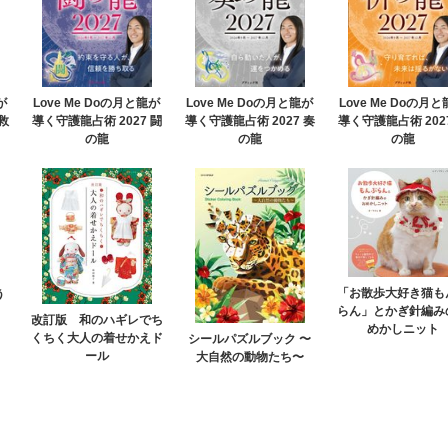
が
Love Me Doの月と龍が
Love Me Doの月と龍が
Love Me Doの月
救
導く守護龍占術 2027 闘
導く守護龍占術 2027 奏
導く守護龍占術 202
の龍
の龍
の龍
「お散歩大好き猫も
う
らん」とかぎ針編み
改訂版 和のハギレでち
めかしニット
くちく大人の着せかえド
シールパズルブック 〜
ール
大自然の動物たち〜