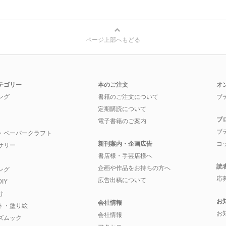
ページ上部へもどる
テゴリー
本のご注文
オ
ング
書籍のご注文について
ブ
定期購読について
ブ
電子書籍のご案内
ブ
・ペーパークラフト
新刊案内・企画広告
コ
サリー
書店様・手芸店様へ
読
企画や作品をお持ちの方へ
ング
応
広告出稿について
IY
け
お
会社情報
ト・塗り絵
お
会社情報
ズムック