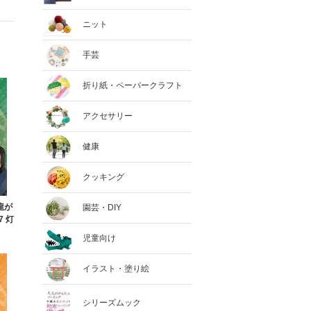
ニット
手芸
折り紙・ペーパークラフト
アクセサリー
健康
クッキング
と龍が
園芸・DIY
7 灯
児童向け
イラスト・塗り絵
シリーズムック