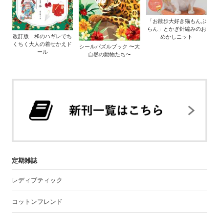
「お散歩大好き猫もんぶ
らん」とかぎ針編みのお
改訂版 和のハギレでち
めかしニット
くちく大人の着せかえド
シールパズルブック 〜大
ール
自然の動物たち〜
定期雑誌
レディブティック
コットンフレンド