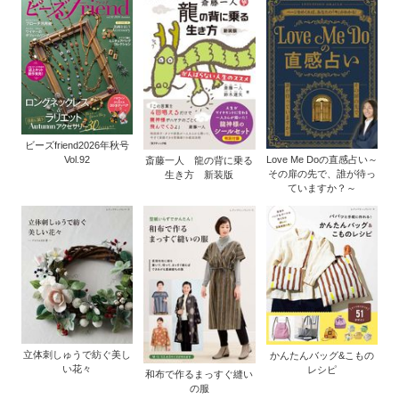
ビーズfriend2026年秋号
Vol.92
Love Me Doの直感占い～
斎藤一人 龍の背に乗る
その扉の先で、誰が待っ
生き方 新装版
ていますか？～
立体刺しゅうで紡ぐ美し
かんたんバッグ&こもの
い花々
レシピ
和布で作るまっすぐ縫い
の服