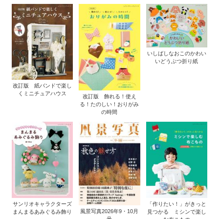
いしばしなおこのかわい
いどうぶつ折り紙
改訂版 紙バンドで楽し
くミニチュアハウス
改訂版 飾れる！使え
る！たのしい！おりがみ
の時間
サンリオキャラクターズ
「作りたい！」がきっと
風景写真2026年9・10月
まんまるあみぐるみ飾り
見つかる ミシンで楽し
号