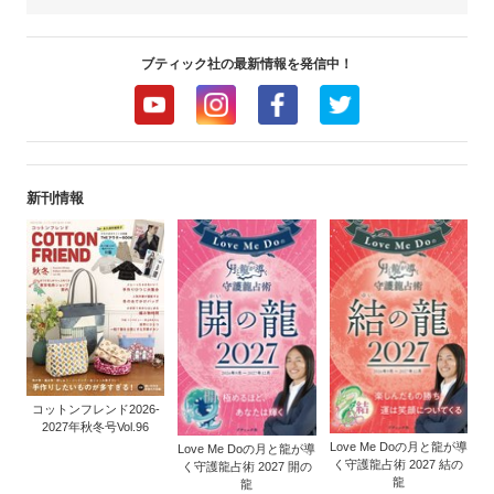
ブティック社の最新情報を発信中！
新刊情報
コットンフレンド2026-
2027年秋冬号Vol.96
Love Me Doの月と龍が導
Love Me Doの月と龍が導
く守護龍占術 2027 結の
く守護龍占術 2027 開の
龍
龍