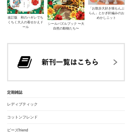
「お散歩大好き猫もんぶ
らん」とかぎ針編みのお
改訂版 和のハギレでち
めかしニット
くちく大人の着せかえド
シールパズルブック 〜大
ール
自然の動物たち〜
定期雑誌
レディブティック
コットンフレンド
ビーズfriend