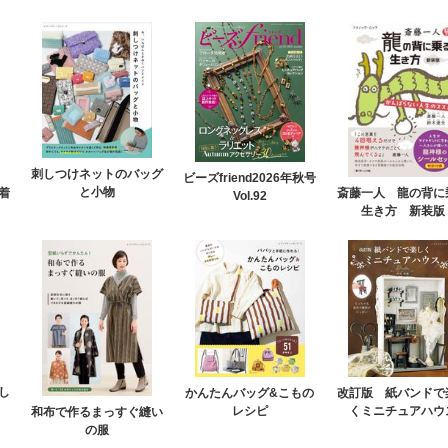
刺しつけネットのバッグ
ビーズfriend2026年秋号
と小物
着
斎藤一人 龍の背に
Vol.92
生き方 新装版
し
改訂版 紙バンドで
かんたんバッグ&こもの
くミニチュアハウ
レシピ
和布で作るまっすぐ縫い
の服