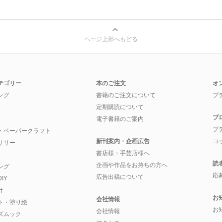
ページ上部へもどる
テゴリー
本のご注文
オ
ング
書籍のご注文について
ブ
定期購読について
ブ
電子書籍のご案内
ブ
・ペーパークラフト
新刊案内・企画広告
コ
サリー
書店様・手芸店様へ
読
企画や作品をお持ちの方へ
ング
応
広告出稿について
IY
け
お
会社情報
ト・塗り絵
お
会社情報
ズムック