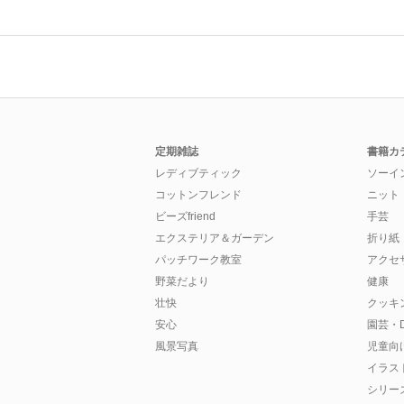
定期雑誌
書籍カ
レディブティック
ソーイ
コットンフレンド
ニット
ビーズfriend
手芸
エクステリア＆ガーデン
折り紙
パッチワーク教室
アクセ
野菜だより
健康
壮快
クッキ
安心
園芸・D
風景写真
児童向
イラス
シリー