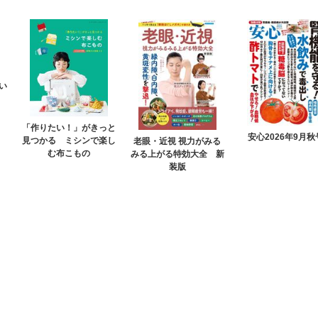
い
「作りたい！」がきっと
安心2026年9月秋
見つかる ミシンで楽し
老眼・近視 視力がみる
む布こもの
みる上がる特効大全 新
装版