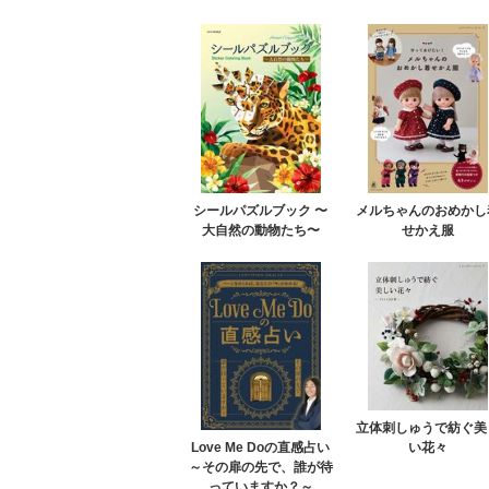
シールパズルブック 〜
メルちゃんのおめかし
大自然の動物たち〜
せかえ服
立体刺しゅうで紡ぐ美
い花々
Love Me Doの直感占い
～その扉の先で、誰が待
っていますか？～