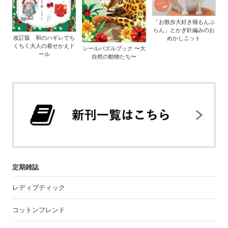
「お散歩大好き猫もんぶ
らん」とかぎ針編みのお
改訂版 和のハギレでち
めかしニット
くちく大人の着せかえド
シールパズルブック 〜大
ール
自然の動物たち〜
定期雑誌
レディブティック
コットンフレンド