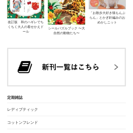
「お散歩大好き猫もんぶ
らん」とかぎ針編みのお
改訂版 和のハギレでち
めかしニット
くちく大人の着せかえド
シールパズルブック 〜大
ール
自然の動物たち〜
定期雑誌
レディブティック
コットンフレンド