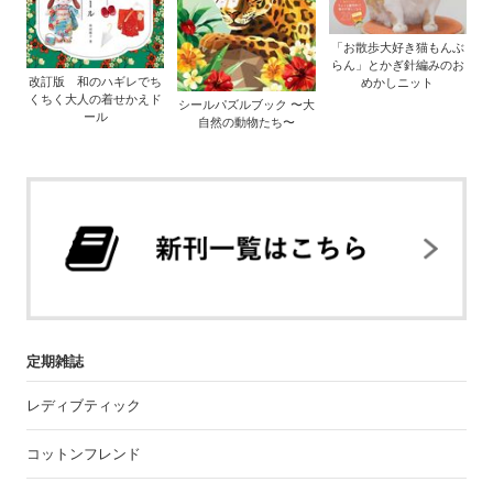
「お散歩大好き猫もんぶ
らん」とかぎ針編みのお
改訂版 和のハギレでち
めかしニット
くちく大人の着せかえド
シールパズルブック 〜大
ール
自然の動物たち〜
定期雑誌
レディブティック
コットンフレンド