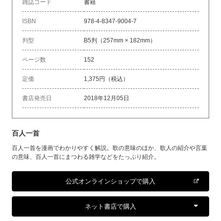
雑誌コード
書籍
ISBN
978-4-8347-9004-7
判型
B5判（257mm × 182mm）
ページ数
152
定価
1,375円（税込）
書店発売日
2018年12月05日
百人一首
百人一首を漫画でわかりやすく解説。歌の意味のほか、歌人の紹介や言葉
の意味、百人一首にまつわる雑学などをたっぷり紹介。
公式オンラインショップで購入
ネット書店で購入