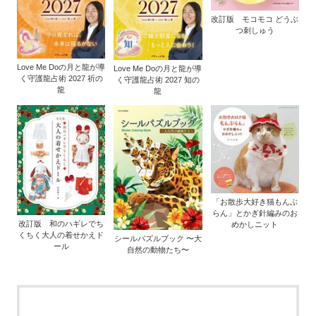
改訂版 モコモコ どうぶ
つ刺しゅう
Love Me Doの月と龍が導
Love Me Doの月と龍が導
く守護龍占術 2027 祈の
く守護龍占術 2027 知の
龍
龍
「お散歩大好き猫もんぶ
らん」とかぎ針編みのお
改訂版 和のハギレでち
めかしニット
くちく大人の着せかえド
シールパズルブック 〜大
ール
自然の動物たち〜