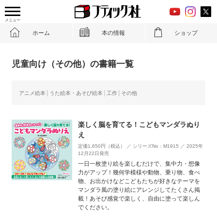
メニュー
ホーム
本の情報
ショップ
児童向け（その他）の書籍一覧
アニメ絵本
うた絵本・あそび絵本
工作
その他
楽しく脳を育てる！こどもマンダラぬり
え
定価1,650円（税込） ／ シリーズNo：M1915 ／ 2025年
12月22日発売
一日一枚塗り絵を楽しむだけで、集中力・想像
力がアップ！幾何学模様や動物、乗り物、食べ
物、お出かけなどこどもたちが好きなテーマを
マンダラ風の塗り絵にアレンジしてたくさん掲
載！あそび感覚で楽しく、自由に塗って楽しん
でください。