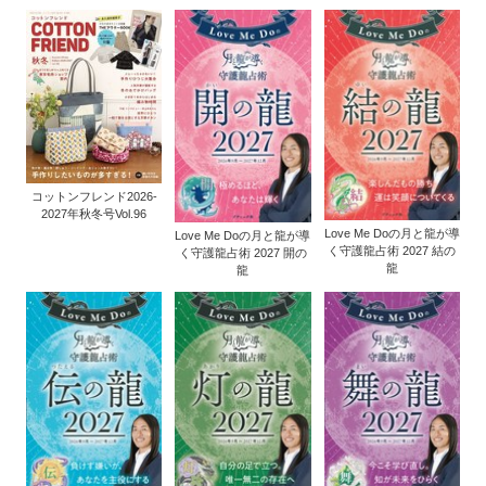
コットンフレンド2026-
2027年秋冬号Vol.96
Love Me Doの月と龍が導
Love Me Doの月と龍が導
く守護龍占術 2027 結の
く守護龍占術 2027 開の
龍
龍