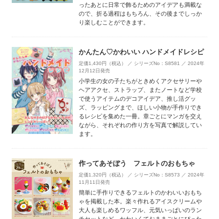
ったあとに日常で飾るためのアイデアも満載な
ので、折る過程はもちろん、その後までしっか
り楽しむことができます。
かんたん♡かわいい ハンドメイドレシピ
定価1,430円（税込） ／ シリーズNo：S8581 ／ 2024年
12月12日発売
小学生の女の子たちがときめくアクセサリーや
ヘアアクセ、ストラップ、またノートなど学校
で使うアイテムのデコアイデア、推し活グッ
ズ、ラッピングまで、ほしい小物が手作りでき
るレシピを集めた一冊。章ごとにマンガを交え
ながら、それぞれの作り方を写真で解説してい
ます。
作ってあそぼう フェルトのおもちゃ
定価1,320円（税込） ／ シリーズNo：S8573 ／ 2024年
11月11日発売
簡単に手作りできるフェルトのかわいいおもち
ゃを掲載した本。楽々作れるアイスクリームや
大人も楽しめるワッフル、元気いっぱいのラン