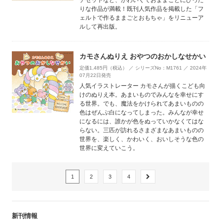
チセットなど、かわいくておままごとにぴった
りな作品が満載！既刊人気作品を掲載した「フ
ェルトで作るままごとおもちゃ」をリニューア
ルして再出版。
カモさんぬりえ おやつのおかしなせかい
定価1,485円（税込） ／ シリーズNo：M1761 ／ 2024年
07月22日発売
人気イラストレーター カモさんが描くこども向
けのぬりえ本。あまいものでみんなを幸せにす
る世界。でも、魔法をかけられてあまいものの
色はぜんぶ白になってしまった。みんなが幸せ
になるには、誰かが色をぬっていかなくてはな
らない。三匹が訪れるさまざまなあまいものの
世界を、楽しく、かわいく、おいしそうな色の
世界に変えていこう。
1
2
3
4
新刊情報