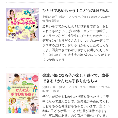
ひとりであめちゃう！こどものゆびあみ
定価1,430円（税込） ／ シリーズNo：S8670 ／ 2025年
08月05日発売
道具いらずでかんたん！ゆびあみで作る、おし
ゃれこものがいっぱいの本。マフラーや帽子、
ストラップなど、小学生にぴったりのかわいい
デザインがもりだくさん！いつものコーデにプ
ラスするだけで、おしゃれがもっとたのしくな
るよ。写真つきでわかりやすく説明してあるか
ら、はじめてでも大丈夫♪ゆびあみのコツがすぐ
につかめちゃう！
発達が気になる子が楽しく遊べて、成長
できる！かんたん手作りおもちゃ
定価1,760円（税込） ／ シリーズNo：M1863 ／ 2025年
07月15日発売
子どもが指先を動かしたり頭を使ったりして夢
中になって遊ぶことで、認知能力を高めてくれ
るおもちゃを発達おもちゃといいます。主に3〜
5歳の子どもが遊ぶことで効果が期待できます
が、実は家にあるものや百均で売られているも