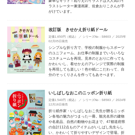
豪華なキット！ぬりえのイラストは大人気のイ
ラストレーター兼漫画家、佐倉おりこさんが手
がけています。
改訂版 きせかえ折り紙ドール
定価1,650円（税込） ／ シリーズNo：S8603 ／ 2025年
02月05日発売
シンプルな折り方で、学校の制服からスポーツ
のユニフォーム、お仕事の制服までいろいろな
コスチュームを再現。見本のとおりに作っても
かわいいし、着せかえのアレンジで実際の制服
を再現しても楽しい！色や紙にこだわって、自
分のそっくりさんを作ってもあそべます。
いしばしなおこのニッポン折り紙
定価1,540円（税込） ／ シリーズNo：S8583 ／ 2024年
12月16日発売
折り紙作家・いしばしなおこ先生が贈るニッポ
ン各地の魅力がつまった一冊。観光名所の建物
や名産品、自然の動物やお花まで、47都道府県
の合計112点ものアイテムがいしばし先生らし
い、かわいくて折りやすいデザインで登場。折