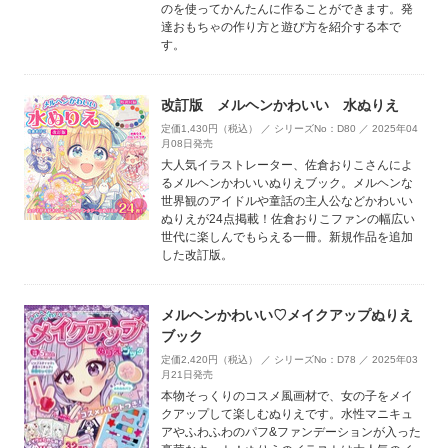
のを使ってかんたんに作ることができます。発
達おもちゃの作り方と遊び方を紹介する本で
す。
改訂版 メルヘンかわいい 水ぬりえ
定価1,430円（税込） ／ シリーズNo：D80 ／ 2025年04
月08日発売
大人気イラストレーター、佐倉おりこさんによ
るメルヘンかわいいぬりえブック。メルヘンな
世界観のアイドルや童話の主人公などかわいい
ぬりえが24点掲載！佐倉おりこファンの幅広い
世代に楽しんでもらえる一冊。新規作品を追加
した改訂版。
メルヘンかわいい♡メイクアップぬりえ
ブック
定価2,420円（税込） ／ シリーズNo：D78 ／ 2025年03
月21日発売
本物そっくりのコスメ風画材で、女の子をメイ
クアップして楽しむぬりえです。水性マニキュ
アやふわふわのパフ&ファンデーションが入った