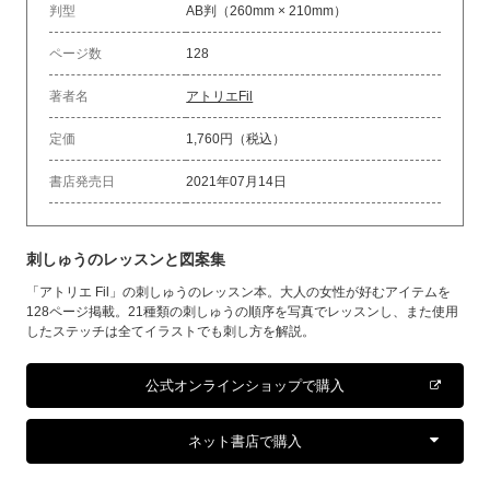
判型
AB判（260mm × 210mm）
ページ数
128
著者名
アトリエFil
定価
1,760円（税込）
書店発売日
2021年07月14日
刺しゅうのレッスンと図案集
「アトリエ Fil」の刺しゅうのレッスン本。大人の女性が好むアイテムを
128ページ掲載。21種類の刺しゅうの順序を写真でレッスンし、また使用
したステッチは全てイラストでも刺し方を解説。
公式オンラインショップで購入
ネット書店で購入