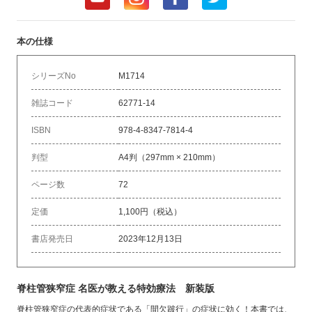
本の仕様
シリーズNo
M1714
雑誌コード
62771-14
ISBN
978-4-8347-7814-4
判型
A4判（297mm × 210mm）
ページ数
72
定価
1,100円（税込）
書店発売日
2023年12月13日
脊柱管狭窄症 名医が教える特効療法 新装版
脊柱管狭窄症の代表的症状である「間欠跛行」の症状に効く！本書では、