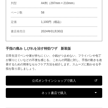
判型
A4判（297mm × 210mm）
ページ数
58
定価
1,100円（税込）
書店発売日
2024年01月30日
手指の痛み しびれを治す特効ワザ 新装版
日常生活でペンや箸が持ちにくい、小銭がつまめない、フライパンや包丁
が握りにくいなどの不便を感じる。 これらの問題に対し、手指の動きを改
善するための簡単なセルフケア方法を紹介します。スムーズに動かせる手
指を取り戻しましょう。
公式オンラインショップで購入
ネット書店で購入