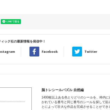
ティック社の最新情報を発信中！
nstagram
Facebook
Twitter
脳トレシールパズル 自然編
1400枚以上ある色とりどりのシールを、枠内に
かれている番号と同じ番号のシールを探して貼
とによって壮大な作品を完成させることができ