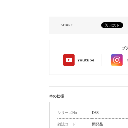
SHARE
ブ
Youtube
I
本の仕様
シリーズNo
D68
雑誌コード
開発品