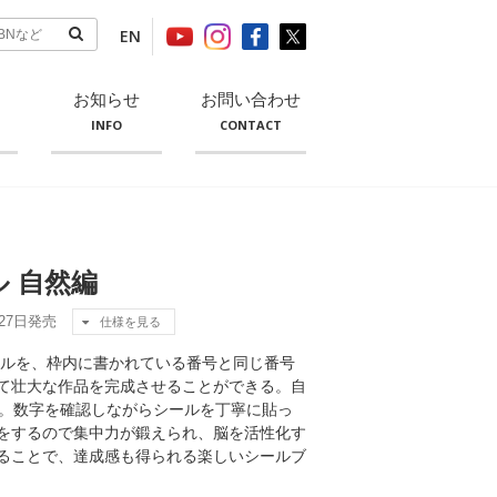
EN
お知らせ
お問い合わせ
INFO
CONTACT
 自然編
月27日発売
仕様を見る
ールを、枠内に書かれている番号と同じ番号
て壮大な作品を完成させることができる。自
録。数字を確認しながらシールを丁寧に貼っ
をするので集中力が鍛えられ、脳を活性化す
ることで、達成感も得られる楽しいシールブ