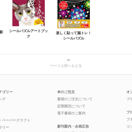
シールパズルアートブッ
新
楽しく貼って脳トレ！
ク
シールパズル
ページ上部へもどる
テゴリー
本のご注文
オ
ング
書籍のご注文について
ブ
定期購読について
ブ
電子書籍のご案内
ブ
・ペーパークラフト
新刊案内・企画広告
コ
サリー