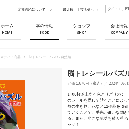
定期購読について
書店様・手芸店様へ
ホーム
本の情報
ショップ
会社情報
HOME
BOOK
SHOP
COMPANY
メディア商品
脳トレシールパズル 自然編
脳トレシールパズル
定価 1,870円（税込）／ 2024年05
1400枚以上ある色とりどりのシ
のシールを探して貼ることによっ
然の生き物、花など12作品を収
ていくことで、手先が細かな動き
る。また、小さな成功を積み重ね
ック！