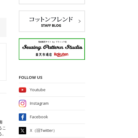
FOLLOW US
Youtube
Instagram
Facebook
書
るこ
X（旧Twitter）
る。