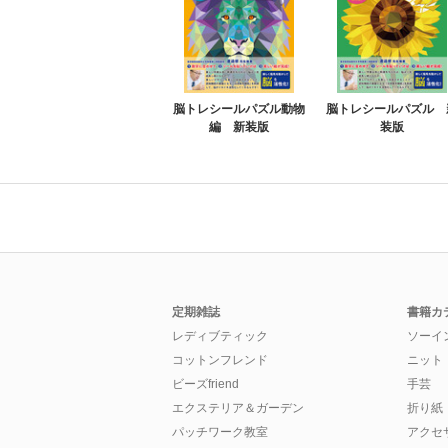
脳トレシールパズル動物
脳トレシールパズル 
編 新装版
装版
定期雑誌
書籍カ
レディブティック
ソーイ
コットンフレンド
ニット
ビーズfriend
手芸
エクステリア＆ガーデン
折り紙
パッチワーク教室
アクセ