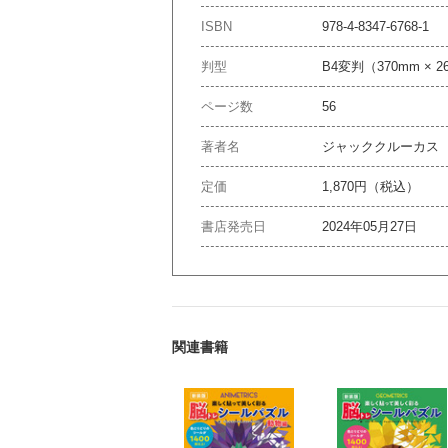
ISBN
978-4-8347-6768-1
判型
B4変判（370mm × 2
ページ数
56
著者名
ジャッククルーカス
定価
1,870円（税込）
書店発売日
2024年05月27日
関連書籍