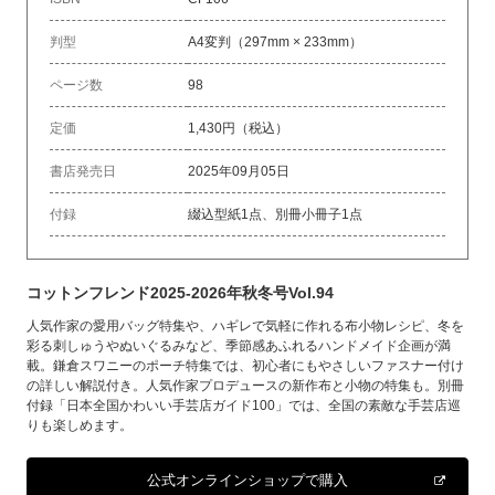
判型
A4変判（297mm × 233mm）
ページ数
98
定価
1,430円（税込）
書店発売日
2025年09月05日
付録
綴込型紙1点、別冊小冊子1点
コットンフレンド2025-2026年秋冬号Vol.94
人気作家の愛用バッグ特集や、ハギレで気軽に作れる布小物レシピ、冬を
彩る刺しゅうやぬいぐるみなど、季節感あふれるハンドメイド企画が満
載。鎌倉スワニーのポーチ特集では、初心者にもやさしいファスナー付け
の詳しい解説付き。人気作家プロデュースの新作布と小物の特集も。別冊
付録「日本全国かわいい手芸店ガイド100」では、全国の素敵な手芸店巡
りも楽しめます。
公式オンラインショップで購入