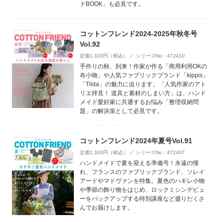
ドBOOK」も必見です。
コットンフレンド2024-2025年秋冬号
Vol.92
定価1,320円（税込） ／ シリーズNo：472410
手作りの秋、到来！作家が作る「商用利用OKの
布小物」や人気ファブリックブランド「kippis」
「Tilda」の魅力に迫ります。「人気作家のアト
リエ拝見！ 道具と素材のしまい方」は、ハンド
メイド愛好家に共通するお悩み「整理収納問
題」の解決策として必見です。
コットンフレンド2024年夏号Vol.91
定価1,320円（税込） ／ シリーズNo：472407
ハンドメイドで夏を迎える準備号！永遠の憧
れ、フランスのファブリックブランド、ソレイ
アードやマドヴァンを特集。夏色のハギレ小物
や季節の飾り物をはじめ、ロックミシンデビュ
ーをバックアップする特別講座など盛りだくさ
んでお届けします。