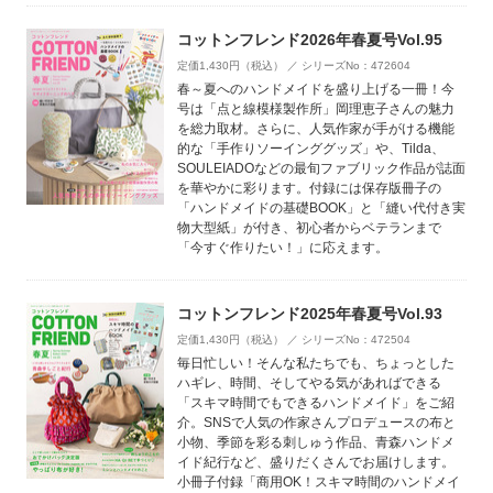
コットンフレンド2026年春夏号Vol.95
定価1,430円（税込） ／ シリーズNo：472604
春～夏へのハンドメイドを盛り上げる一冊！今
号は「点と線模様製作所」岡理恵子さんの魅力
を総力取材。さらに、人気作家が手がける機能
的な「手作りソーインググッズ」や、Tilda、
SOULEIADOなどの最旬ファブリック作品が誌面
を華やかに彩ります。付録には保存版冊子の
「ハンドメイドの基礎BOOK」と「縫い代付き実
物大型紙」が付き、初心者からベテランまで
「今すぐ作りたい！」に応えます。
コットンフレンド2025年春夏号Vol.93
定価1,430円（税込） ／ シリーズNo：472504
毎日忙しい！そんな私たちでも、ちょっとした
ハギレ、時間、そしてやる気があればできる
「スキマ時間でもできるハンドメイド」をご紹
介。SNSで人気の作家さんプロデュースの布と
小物、季節を彩る刺しゅう作品、青森ハンドメ
イド紀行など、盛りだくさんでお届けします。
小冊子付録「商用OK！スキマ時間のハンドメイ