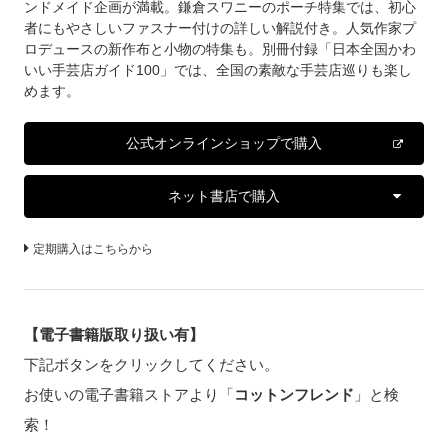
ンドメイド企画が満載。鎌倉スワニーのポーチ特集では、初心
者にもやさしいファスナー付けの詳しい解説付き。人気作家プ
ロデュースの新作布と小物の特集も。別冊付録「日本全国かわ
いい手芸店ガイド100」では、全国の素敵な手芸店巡りも楽し
めます。
公式オンラインショップで購入
ネット書店で購入
定期購入はこちらから
【電子書籍版取り扱い有】
下記ボタンをクリックしてください。
お使いの電子書籍ストアより「
コットンフレンド
」と検
索！