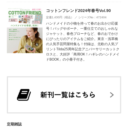
コットンフレンド2024年春号Vol.90
定価1,430円（税込） ／ シリーズNo：472404
ハンドメイドの小物を持って春のお出かけ応援
号！バッグやポーチ、一重仕立てのおしゃれな
ジャケット、春色ブローチなど、春のおでかけ
にぴったりのアイテムをご紹介。東京・浅草橋
の人気手芸問屋特集も！付録は、北欧の人気プ
リントTilda25周年記念アニバーサリーカットク
ロスと、大好評「商用OK！ハギレのハンドメイ
ドBOOK」の小冊子付き。
定期雑誌