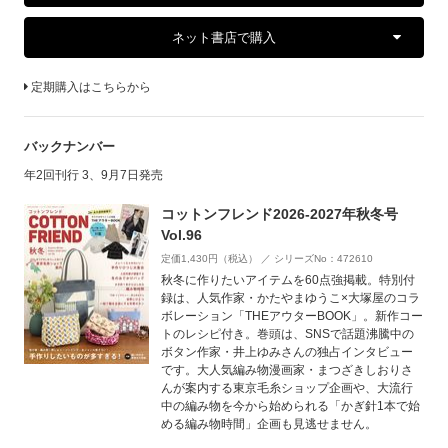
ネット書店で購入
定期購入はこちらから
バックナンバー
年2回刊行 3、9月7日発売
コットンフレンド2026-2027年秋冬号
Vol.96
定価1,430円（税込） ／ シリーズNo：472610
秋冬に作りたいアイテムを60点強掲載。特別付
録は、人気作家・かたやまゆうこ×大塚屋のコラ
ボレーション「THEアウターBOOK」。新作コー
トのレシピ付き。巻頭は、SNSで話題沸騰中の
ボタン作家・井上ゆみさんの独占インタビュー
です。大人気編み物漫画家・まつざきしおりさ
んが案内する東京毛糸ショップ企画や、大流行
中の編み物を今から始められる「かぎ針1本で始
める編み物時間」企画も見逃せません。