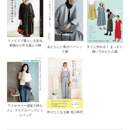
リメイクで暮らしを彩る
着物から作る服と小物
あたらしい私のベーシッ
すぐに作れる！ まっすぐ
ク服
縫いでかんたん服
アクセサリー感覚で持ち
たい マイクロバッグとミ
作りたくなる服 滝口和代
ニバッグ