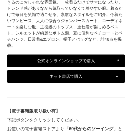
きるのにおしゃれな雰囲気、一枚着るだけでサマになったり、
トレンド感がありながら気取っていなくて着やすい服。着るだ
けで毎日を笑顔で過ごせる、素敵なスタイルをご紹介。今着た
いワンピース、大人に似合うジャンパースカート、コーディネ
ートを楽しむ服、主役級のトップス、重ね着が楽しめるベス
ト、シルエットが綺麗なボトム類、夏に便利なペチコートとペ
チパンツ、日常着&エプロン、帽子とバッグなど、計48点を掲
載。
公式オンラインショップで購入
ネット書店で購入
【電子書籍版取り扱い有】
下記ボタンをクリックしてください。
お使いの電子書籍ストアより「
60代からのソーイング
」と