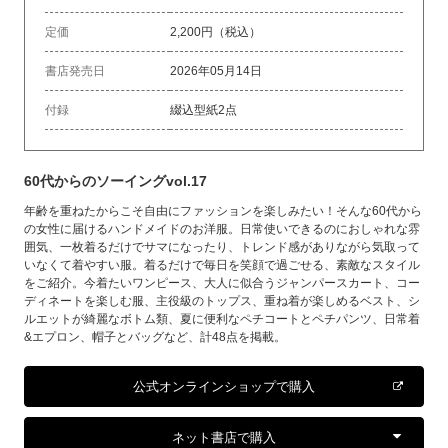
定価
2,200円（税込）
書店発売日
2026年05月14日
付録
綴込型紙2点
60代からのソーイングvol.17
年齢を重ねたからこそ自由にファッションを楽しみたい！そんな60代から
の女性に届けるハンドメイドのお洋服。日常使いできるのにおしゃれな雰
囲気、一枚着るだけでサマになったり、トレンド感がありながら気取って
いなくて着やすい服。着るだけで毎日を笑顔で過ごせる、素敵なスタイル
をご紹介。今着たいワンピース、大人に似合うジャンパースカート、コー
ディネートを楽しむ服、主役級のトップス、重ね着が楽しめるベスト、シ
ルエットが綺麗なボトム類、夏に便利なペチコートとペチパンツ、日常着
&エプロン、帽子とバッグなど、計48点を掲載。
公式オンラインショップで購入
ネット書店で購入