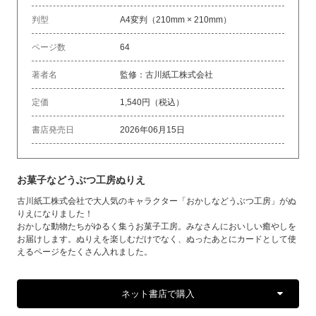
判型
A4変判（210mm × 210mm）
ページ数
64
著者名
監修：古川紙工株式会社
定価
1,540円（税込）
書店発売日
2026年06月15日
お菓子などうぶつ工房ぬりえ
古川紙工株式会社で大人気のキャラクター「おかしなどうぶつ工房」がぬ
りえになりました！
おかしな動物たちがゆるく集うお菓子工房。みなさんにおいしい癒やしを
お届けします。ぬりえを楽しむだけでなく、ぬったあとにカードとして使
えるページをたくさん入れました。
ネット書店で購入