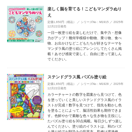
楽しく脳を育てる！こどもマンダラぬり
え
定価1,650円（税込） ／ シリーズNo：M1915 ／ 2025年
12月22日発売
一日一枚塗り絵を楽しむだけで、集中力・想像
力がアップ！幾何学模様や動物、乗り物、食べ
物、お出かけなどこどもたちが好きなテーマを
マンダラ風の塗り絵にアレンジしてたくさん掲
載！あそび感覚で楽しく、自由に塗って楽しん
でください。
ステンドグラス風 パズル塗り絵
定価1,650円（税込） ／ シリーズNo：M1928 ／ 2025年
12月22日発売
カラーチャートの数字を図案から見つけて、色
を塗っていくと美しいステンドグラス風のイラ
ストが完成！数字を見つけて、指先を動かし色
を塗ることによって、脳活性効果も期待できま
す。色鮮やかで素敵な色々な生き物を主役にし
たパズル塗り絵を30点掲載。毎日少しずつ楽し
んでください。塗り絵のイラストは、和のパズ
ル塗り絵でお馴染みの彩里衣。監修は渡邉修。