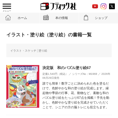
メニュー
ホーム
本の情報
ショップ
イラスト・塗り絵（塗り絵）の書籍一覧
イラスト・スケッチ
塗り絵
決定版 和のパズル塗り絵67
定価1,540円（税込） ／ シリーズNo：M1968 ／ 2026年
06月29日発売
誰でも簡単！数字ごとに決められた色を塗るだ
けで、色鮮やかな和の塗り絵が完成します。縁
起物や季節の行事、花、動物など、素敵な和の
パズル塗り絵をたっぷり67点を掲載！手先を動
かし、色鮮やかな塗り絵を完成させていただく
ことで、シニアの方の脳トレにも役立ちます。