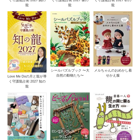
く守護龍占術 2027 闘の
く守護龍占術 2027 奏の
く守護龍占術 2027 祈の
龍
龍
龍
シールパズルブック 〜大
メルちゃんのおめかし着
自然の動物たち〜
せかえ服
Love Me Doの月と龍が導
く守護龍占術 2027 知の
龍