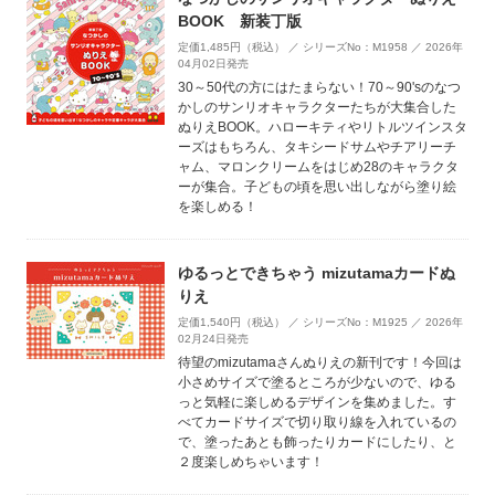
BOOK 新装丁版
定価1,485円（税込） ／ シリーズNo：M1958 ／ 2026年
04月02日発売
30～50代の方にはたまらない！70～90'sのなつ
かしのサンリオキャラクターたちが大集合した
ぬりえBOOK。ハローキティやリトルツインスタ
ーズはもちろん、タキシードサムやチアリーチ
ャム、マロンクリームをはじめ28のキャラクタ
ーが集合。子どもの頃を思い出しながら塗り絵
を楽しめる！
ゆるっとできちゃう mizutamaカードぬ
りえ
定価1,540円（税込） ／ シリーズNo：M1925 ／ 2026年
02月24日発売
待望のmizutamaさんぬりえの新刊です！今回は
小さめサイズで塗るところが少ないので、ゆる
っと気軽に楽しめるデザインを集めました。す
べてカードサイズで切り取り線を入れているの
で、塗ったあとも飾ったりカードにしたり、と
２度楽しめちゃいます！