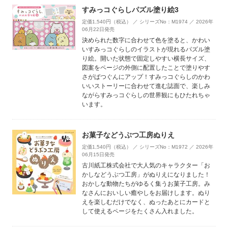
すみっコぐらしパズル塗り絵3
定価1,540円（税込） ／ シリーズNo：M1974 ／ 2026年
06月22日発売
決められた数字に合わせて色を塗ると、かわい
いすみっコぐらしのイラストが現れるパズル塗
り絵。開いた状態で固定しやすい横長サイズ、
図案をページの外側に配置したことで塗りやす
さがばつぐんにアップ！すみっコぐらしのかわ
いいストーリーに合わせて進む誌面で、楽しみ
ながらすみっコぐらしの世界観にもひたれちゃ
います。
お菓子などうぶつ工房ぬりえ
定価1,540円（税込） ／ シリーズNo：M1972 ／ 2026年
06月15日発売
古川紙工株式会社で大人気のキャラクター「お
かしなどうぶつ工房」がぬりえになりました！
おかしな動物たちがゆるく集うお菓子工房。み
なさんにおいしい癒やしをお届けします。ぬり
えを楽しむだけでなく、ぬったあとにカードと
して使えるページをたくさん入れました。