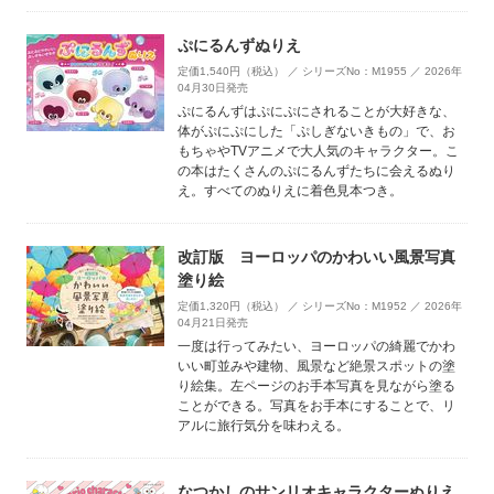
ぷにるんずぬりえ
定価1,540円（税込） ／ シリーズNo：M1955 ／ 2026年
04月30日発売
ぷにるんずはぷにぷにされることが大好きな、
体がぷにぷにした「ぷしぎないきもの」で、お
もちゃやTVアニメで大人気のキャラクター。こ
の本はたくさんのぷにるんずたちに会えるぬり
え。すべてのぬりえに着色見本つき。
改訂版 ヨーロッパのかわいい風景写真
塗り絵
定価1,320円（税込） ／ シリーズNo：M1952 ／ 2026年
04月21日発売
一度は行ってみたい、ヨーロッパの綺麗でかわ
いい町並みや建物、風景など絶景スポットの塗
り絵集。左ページのお手本写真を見ながら塗る
ことができる。写真をお手本にすることで、リ
アルに旅行気分を味わえる。
なつかしのサンリオキャラクターぬりえ