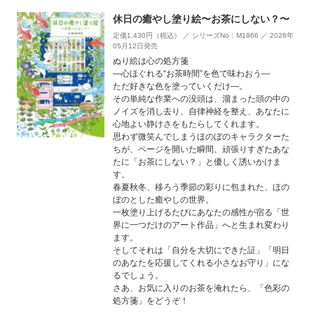
休日の癒やし塗り絵〜お茶にしない？〜
定価1,430円（税込） ／ シリーズNo：M1966 ／ 2026年
05月12日発売
ぬり絵は心の処方箋
―心ほぐれる“お茶時間”を色で味わおう―
ただ好きな色を塗っていくだけ—。
その単純な作業への没頭は、溜まった頭の中の
ノイズを消し去り、自律神経を整え、あなたに
心地よい静けさをもたらしてくれます。
思わず微笑んでしまうほのぼのキャラクターた
ちが、ページを開いた瞬間、頑張りすぎたあな
たに「お茶にしない？」と優しく誘いかけま
す。
春夏秋冬、移ろう季節の彩りに包まれた、ほの
ぼのとした癒やしの世界。
一枚塗り上げるたびにあなたの感性が宿る「世
界に一つだけのアート作品」へと生まれ変わり
ます。
そしてそれは「自分を大切にできた証」「明日
のあなたを応援してくれる小さなお守り」にな
るでしょう。
さあ、お気に入りのお茶を淹れたら、「色彩の
処方箋」をどうぞ！