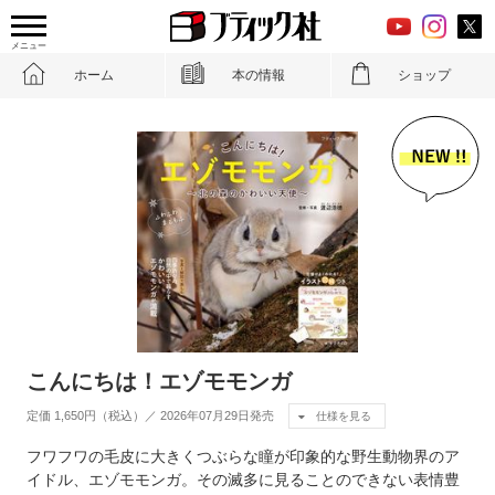
メニュー
ホーム
本の情報
ショップ
こんにちは！エゾモモンガ
定価 1,650円（税込）／ 2026年07月29日発売
仕様を見る
フワフワの毛皮に大きくつぶらな瞳が印象的な野生動物界のア
イドル、エゾモモンガ。その滅多に見ることのできない表情豊