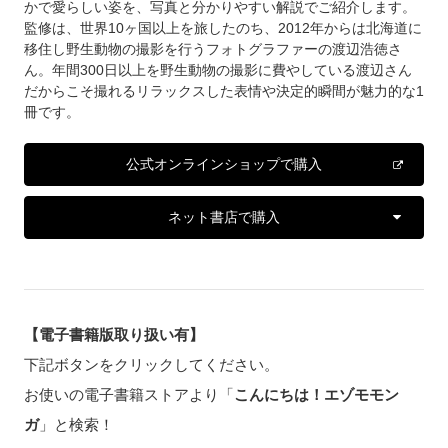
かで愛らしい姿を、写真と分かりやすい解説でご紹介します。
監修は、世界10ヶ国以上を旅したのち、2012年からは北海道に
移住し野生動物の撮影を行うフォトグラファーの渡辺浩徳さ
ん。年間300日以上を野生動物の撮影に費やしている渡辺さん
だからこそ撮れるリラックスした表情や決定的瞬間が魅力的な1
冊です。
公式オンラインショップで購入
ネット書店で購入
【電子書籍版取り扱い有】
下記ボタンをクリックしてください。
お使いの電子書籍ストアより「
こんにちは！エゾモモン
ガ
」と検索！