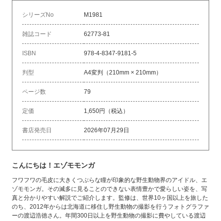
シリーズNo
M1981
雑誌コード
62773-81
ISBN
978-4-8347-9181-5
判型
A4変判（210mm × 210mm）
ページ数
79
定価
1,650円（税込）
書店発売日
2026年07月29日
こんにちは！エゾモモンガ
フワフワの毛皮に大きくつぶらな瞳が印象的な野生動物界のアイドル、エ
ゾモモンガ。その滅多に見ることのできない表情豊かで愛らしい姿を、写
真と分かりやすい解説でご紹介します。監修は、世界10ヶ国以上を旅した
のち、2012年からは北海道に移住し野生動物の撮影を行うフォトグラファ
ーの渡辺浩徳さん。年間300日以上を野生動物の撮影に費やしている渡辺