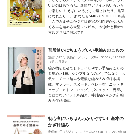
いいのはもちろん、表情やデザインもいろいろ
で楽しい！ そばにいるだけで癒されたり、元気
になれたり…。 あなたもAMIGURUMI LIFEを楽
しんでみませんか？注目作家の個性豊かなあみ
ぐるみを編める大型レシピ本。 かぎ針と棒針の
写真プロセス解説つき！
普段使いにちょうどいい手編みのこもの
定価1,595円（税込） ／ シリーズNo：S8689 ／ 2025年
10月29日発売
編み物初心者でもトライしやすい手編みこもの
を集めた1冊。シンプルなものだけではなく、人
気のモチーフ編みや素敵な編み込み模様も掲
載。マフラー、スヌード、ベレー帽、ニットキ
ャップ、ミトン、バッグ、ポシェット、円座な
ど豊富なアイテムを紹介。棒針編み＆かぎ針編
み両作品掲載。
初心者にいちばんわかりやすい!! 基本の
かぎ針編み
定価990円（税込） ／ シリーズNo：S8691 ／ 2025年10