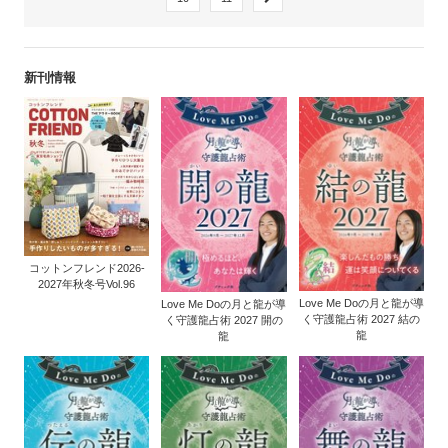
新刊情報
コットンフレンド2026-
2027年秋冬号Vol.96
Love Me Doの月と龍が導
Love Me Doの月と龍が導
く守護龍占術 2027 結の
く守護龍占術 2027 開の
龍
龍