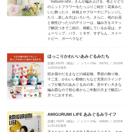
「hatsumi ishii」さんが編み上げる、色とりどり
のニットフラワーをたっぷりご紹介！花束みた
いに飾ったり、鉢植えやブローチにアレンジし
たり…楽しみ方はいろいろ。さらに、他のお花
と相性ぴったりのデイジーは、編み方をステッ
プ解説つきでご紹介。掲載しているお花は、チ
ューリップ、バラ、ミモザ、すずらん、スイー
トピー、ガーベラなど
ほっこりかわいいあみぐるみたち
定価1,650円（税込） ／ シリーズNo：S8702 ／ 2025年
12月05日発売
招き猫やだるまなどの縁起物、季節の飾り物、
十二支、かわいい動物たちなど充実のラインナ
ップが魅力のあみぐるみの本。見やすい大きな
編み図なので初心者からご年配の方まで幅広い
方々におすすめ。
AMIGURUMI LIFE あみぐるみライフ
定価1,760円（税込） ／ シリーズNo：S8695 ／ 2025年
11月13日発売
子どもから大人まで大人気のあみぐるみ。 かわ