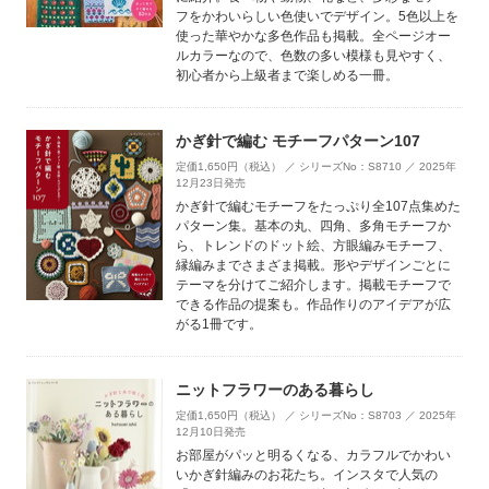
フをかわいらしい色使いでデザイン。5色以上を
使った華やかな多色作品も掲載。全ページオー
ルカラーなので、色数の多い模様も見やすく、
初心者から上級者まで楽しめる一冊。
かぎ針で編む モチーフパターン107
定価1,650円（税込） ／ シリーズNo：S8710 ／ 2025年
12月23日発売
かぎ針で編むモチーフをたっぷり全107点集めた
パターン集。基本の丸、四角、多角モチーフか
ら、トレンドのドット絵、方眼編みモチーフ、
縁編みまでさまざま掲載。形やデザインごとに
テーマを分けてご紹介します。掲載モチーフで
できる作品の提案も。作品作りのアイデアが広
がる1冊です。
ニットフラワーのある暮らし
定価1,650円（税込） ／ シリーズNo：S8703 ／ 2025年
12月10日発売
お部屋がパッと明るくなる、カラフルでかわい
いかぎ針編みのお花たち。インスタで人気の