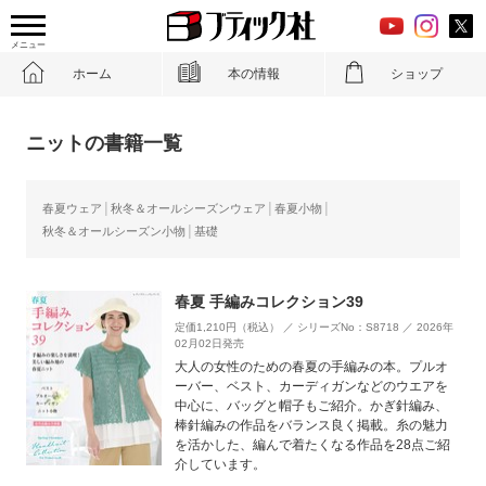
メニュー
ホーム
本の情報
ショップ
ニットの書籍一覧
春夏ウェア
秋冬＆オールシーズンウェア
春夏小物
秋冬＆オールシーズン小物
基礎
春夏 手編みコレクション39
定価1,210円（税込） ／ シリーズNo：S8718 ／ 2026年
02月02日発売
大人の女性のための春夏の手編みの本。プルオ
ーバー、ベスト、カーディガンなどのウエアを
中心に、バッグと帽子もご紹介。かぎ針編み、
棒針編みの作品をバランス良く掲載。糸の魅力
を活かした、編んで着たくなる作品を28点ご紹
介しています。