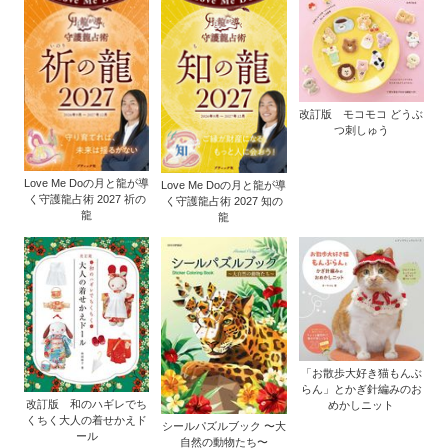
改訂版 モコモコ どうぶ
つ刺しゅう
Love Me Doの月と龍が導
Love Me Doの月と龍が導
く守護龍占術 2027 祈の
く守護龍占術 2027 知の
龍
龍
「お散歩大好き猫もんぶ
らん」とかぎ針編みのお
改訂版 和のハギレでち
めかしニット
くちく大人の着せかえド
シールパズルブック 〜大
ール
自然の動物たち〜