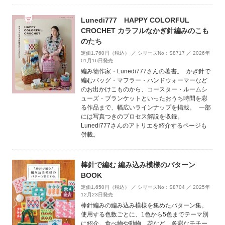
Lunedi777 HAPPY COLORFUL
CROCHET カラフルなかぎ針編みのこも
のたち
定価1,760円（税込） ／ シリーズNo：S8717 ／ 2026年
01月16日発売
編み物作家・Lunedi777さんの著書。 かぎ針で
編むバッグ・マフラー・ハンドウォーマーなど
のお出かけこものから、コースター・ルームシ
ューズ・ブランケットといったおうち時間を彩
る作品まで、幅広いラインナップを掲載。 一部
には写真つきのプロセス解説を収録。
Lunedi777さんのアトリエを紹介するページも
併載。
棒針で編む 編み込み模様のパターン
BOOK
定価1,650円（税込） ／ シリーズNo：S8704 ／ 2025年
12月23日発売
棒針編みの編み込み模様を集めたパターン集。
使用する色数ごとに、1色から5色までテーマ別
に紹介。食べ物や動物、花など、多彩なモチー