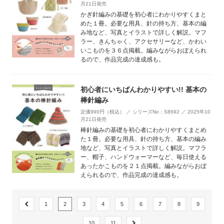
月21日発売
かぎ針編みの基礎を初心者にわかりやすくまと
めた１冊。必要な用具、針の持ち方、基本の編
み地など、写真とイラストで詳しく解説。マフ
ラー、きんちゃく、アクセサリーなど、かわい
いこものを３６点掲載。編みながらおぼえられ
るので、作品完成の達成感も。
初心者にいちばんわかりやすい!! 基本の
棒針編み
定価990円（税込） ／ シリーズNo：S8692 ／ 2025年10
月21日発売
棒針編みの基礎を初心者にわかりやすくまとめ
た１冊。必要な用具、針の持ち方、基本の編み
地など、写真とイラストで詳しく解説。マフラ
ー、帽子、ハンドウォーマーなど、毎日使える
あったかこものを２１点掲載。編みながらおぼ
えられるので、作品完成の達成感も。
1
2
3
4
5
6
7
8
9
10
11