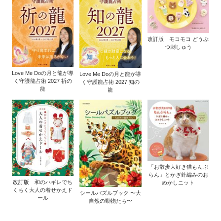
改訂版 モコモコ どうぶ
つ刺しゅう
Love Me Doの月と龍が導
Love Me Doの月と龍が導
く守護龍占術 2027 祈の
く守護龍占術 2027 知の
龍
龍
「お散歩大好き猫もんぶ
らん」とかぎ針編みのお
改訂版 和のハギレでち
めかしニット
くちく大人の着せかえド
シールパズルブック 〜大
ール
自然の動物たち〜