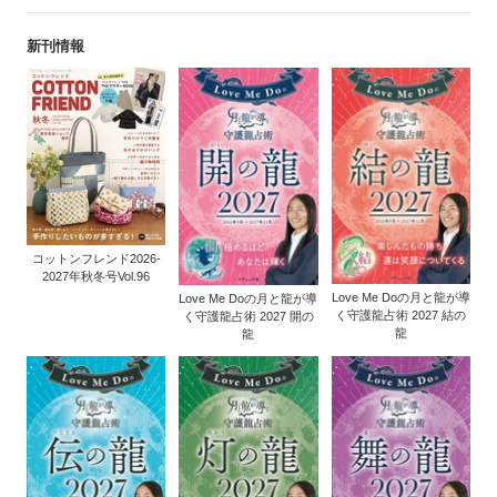
新刊情報
コットンフレンド2026-
2027年秋冬号Vol.96
Love Me Doの月と龍が導
Love Me Doの月と龍が導
く守護龍占術 2027 結の
く守護龍占術 2027 開の
龍
龍