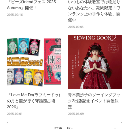
『ビーズfriendフェス 2025
いつもの体験教室では物足り
Autumn』開催！
ないあなたへ。期間限定「ワ
ンランク上の手作り体験」開
2025.09.16
催中！
2025.09.05
『Love Me Do(ラブミードゥ)
青木美沙子のソーイングブッ
の月と龍が導く守護龍占術
ク2出版記念イベント開催決
2026』
定！
2025.09.01
2025.06.09