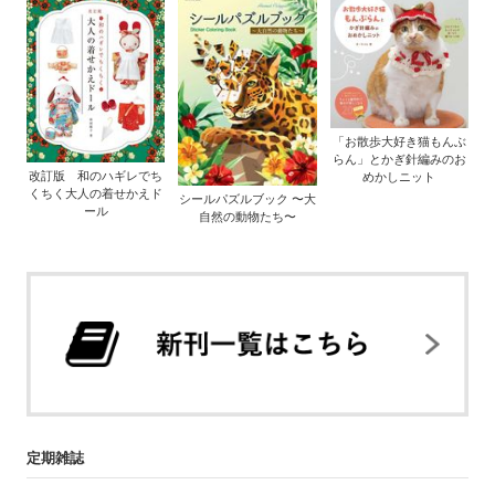
「お散歩大好き猫もんぶ
らん」とかぎ針編みのお
改訂版 和のハギレでち
めかしニット
くちく大人の着せかえド
シールパズルブック 〜大
ール
自然の動物たち〜
定期雑誌