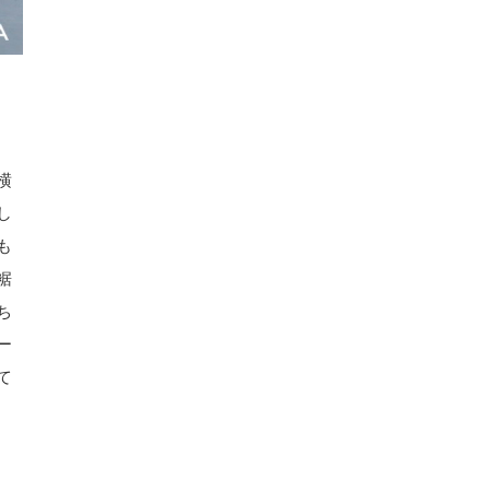
横
し
も
裾
ち
ー
て