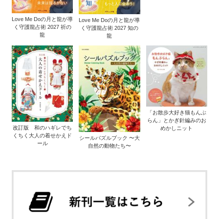
Love Me Doの月と龍が導
Love Me Doの月と龍が導
く守護龍占術 2027 祈の
く守護龍占術 2027 知の
龍
龍
「お散歩大好き猫もんぶ
らん」とかぎ針編みのお
改訂版 和のハギレでち
めかしニット
くちく大人の着せかえド
シールパズルブック 〜大
ール
自然の動物たち〜