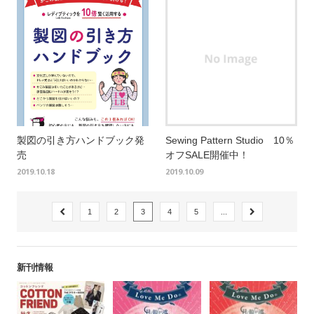
製図の引き方ハンドブック発
Sewing Pattern Studio 10％
売
オフSALE開催中！
2019.10.18
2019.10.09
1
2
3
4
5
...
新刊情報