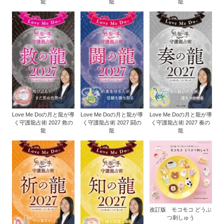
龍
龍
龍
Love Me Doの月と龍が導
Love Me Doの月と龍が導
Love Me Doの月と龍が導
く守護龍占術 2027 救の
く守護龍占術 2027 闘の
く守護龍占術 2027 奏の
龍
龍
龍
改訂版 モコモコ どうぶ
つ刺しゅう