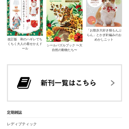
「お散歩大好き猫もんぶ
らん」とかぎ針編みのお
改訂版 和のハギレでち
めかしニット
くちく大人の着せかえド
シールパズルブック 〜大
ール
自然の動物たち〜
定期雑誌
レディブティック