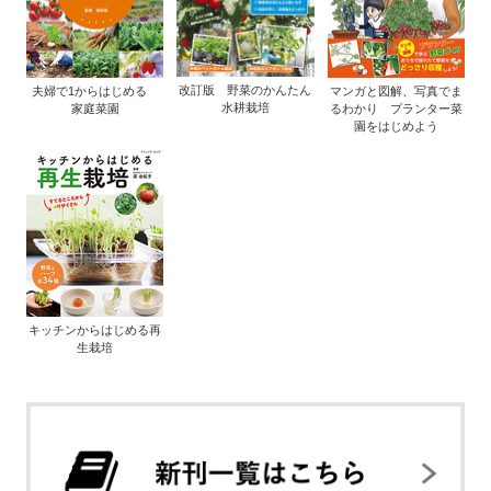
改訂版 野菜のかんたん
夫婦で1からはじめる
マンガと図解、写真でま
水耕栽培
家庭菜園
るわかり プランター菜
園をはじめよう
キッチンからはじめる再
生栽培