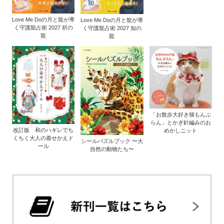
Love Me Doの月と龍が導
Love Me Doの月と龍が導
く守護龍占術 2027 祈の
く守護龍占術 2027 知の
龍
龍
「お散歩大好き猫もんぶ
らん」とかぎ針編みのお
改訂版 和のハギレでち
めかしニット
くちく大人の着せかえド
シールパズルブック 〜大
ール
自然の動物たち〜