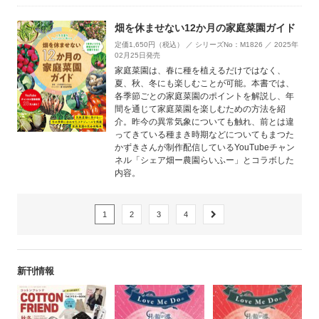
畑を休ませない12か月の家庭菜園ガイド
定価1,650円（税込） ／ シリーズNo：M1826 ／ 2025年
02月25日発売
家庭菜園は、春に種を植えるだけではなく、
夏、秋、冬にも楽しむことが可能。本書では、
各季節ごとの家庭菜園のポイントを解説し、年
間を通じて家庭菜園を楽しむための方法を紹
介。昨今の異常気象についても触れ、前とは違
ってきている種まき時期などについてもまつた
かずきさんが制作配信しているYouTubeチャン
ネル「シェア畑ー農園らいふー」とコラボした
内容。
1
2
3
4
新刊情報