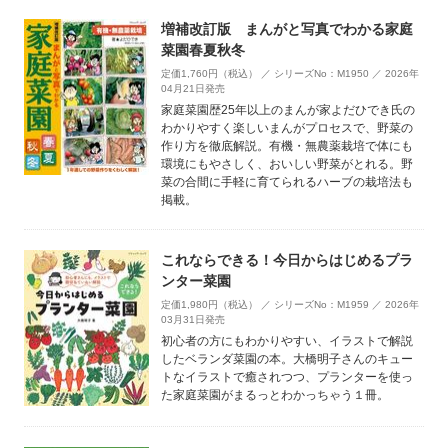
増補改訂版 まんがと写真でわかる家庭
菜園春夏秋冬
定価1,760円（税込） ／ シリーズNo：M1950 ／ 2026年
04月21日発売
家庭菜園歴25年以上のまんが家よだひでき氏の
わかりやすく楽しいまんがプロセスで、野菜の
作り方を徹底解説。有機・無農薬栽培で体にも
環境にもやさしく、おいしい野菜がとれる。野
菜の合間に手軽に育てられるハーブの栽培法も
掲載。
これならできる！今日からはじめるプラ
ンター菜園
定価1,980円（税込） ／ シリーズNo：M1959 ／ 2026年
03月31日発売
初心者の方にもわかりやすい、イラストで解説
したベランダ菜園の本。大橋明子さんのキュー
トなイラストで癒されつつ、プランターを使っ
た家庭菜園がまるっとわかっちゃう１冊。