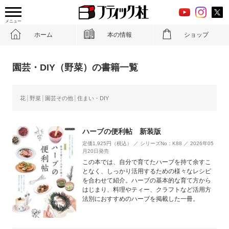
メニュー
ホーム
本の情報
ショップ
園芸・DIY（野菜）の書籍一覧
花
野菜
園芸その他
住まい・DIY
ハーブの便利帖 新装版
定価1,925円（税込） ／ シリーズNo：K88 ／ 2026年05
月20日発売
この本では、自分で育てたハーブを持て余すこ
となく、しっかり活用するための様々なレシピ
を合わせて紹介。ハーブの基本的な育て方から
はじまり、料理やティー、クラフトなど活用方
法別におすすめのハーブを掲載した一冊。