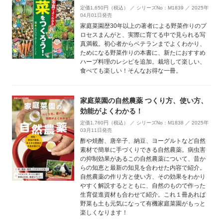
定価1,650円（税込） ／ シリーズNo：M1839 ／ 2025年
04月01日発売
家庭菜園歴30年以上の著者による野菜作りのプ
ロセスまんがと、実際に育てる中で見られる写
真満載。初心者からベテランまでよくわかり、
ためになる野菜作りの本書に、新たにおすすめ
ハーブ料理のレシピを追加。栽培して楽しい、
食べても楽しい！そんなお得な一冊。
家庭菜園の自然農薬 つくり方、使い方、
効能がよくわかる！
定価1,760円（税込） ／ シリーズNo：M1838 ／ 2025年
03月11日発売
酢や焼酎、唐辛子、納豆、ヨーグルトなど自然
素材で簡単に手づくりできる自然農薬。病虫害
の抑制効果があるこの自然農薬について、昔か
らの知恵と最新の知見を合わせた内容で紹介。
自然農薬の作り方と使い方、その効果をわかり
やすく解説するとともに、自然のもので作った
生育促進資材も合わせて紹介。これ１冊あれば
野菜も土も元気になって有機家庭菜園がもっと
楽しくなります！