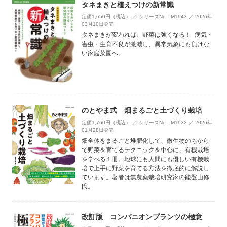
タネまきと植えつけの新常識
定価1,650円（税込） ／ シリーズNo：M1943 ／ 2026年
03月10日発売
タネまきが変われば、野菜は強くなる！ 病気・
害虫・生育不良が激減し、異常気象にも負けな
い家庭菜園へ。
のとやま式 畑まるごと土づくり栽培
定価1,760円（税込） ／ シリーズNo：M1932 ／ 2026年
01月28日発売
畑全体をまるごと堆肥化して、微生物のちから
で野菜を育てるテクニックを中心に、有機栽培
を学べる１冊。地球にも人間にも優しい有機栽
培で上手に野菜を育てる方法を徹底的に解説し
ています。著者は無農薬栽培研究家の能登山修
氏。
改訂版 コンパニオンプランツの極意