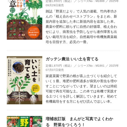
定価1,650円（税込） ／ シリーズNo：M1888 ／ 2025年
09月29日発売
雑誌「野菜だより」で人気の連載、竹内孝功さ
んの「植え合わせベストプラン」をまとめ、新
規内容を追加した本に新規内容を追加した本。
農薬や肥料に頼らずに自然の好循環、植え合わ
せにより、病害虫を予防しながら連作障害も出
ない栽培方法を紹介。自然栽培や有機無農薬栽
培を目指す方、必見の一冊。
ガッテン農法 いい土を育てる
定価1,870円（税込） ／ シリーズNo：M1861 ／ 2025年
07月07日発売
家庭菜園で野菜の根が喜ぶ土づくりを紹介して
いく１冊。堆肥や肥料過多が病気や害虫を増や
すことにつながっています。望ましいのは持続
可能で再生可能な土。この本では有機で実践す
る土づくりを詳しく解説していきます。初めて
有機栽培をする方にもぜひ読んでほしい本。
増補改訂版 まんがと写真でよくわか
る 野菜をつくろう！