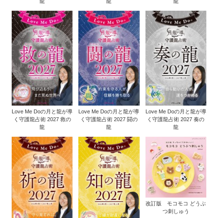
龍
龍
龍
Love Me Doの月と龍が導
Love Me Doの月と龍が導
Love Me Doの月と龍が導
く守護龍占術 2027 救の
く守護龍占術 2027 闘の
く守護龍占術 2027 奏の
龍
龍
龍
改訂版 モコモコ どうぶ
つ刺しゅう