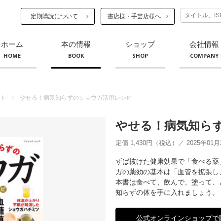
定期購読について
書店様・手芸店様へ
ホーム
本の情報
ショップ
会社情報
HOME
BOOK
SHOP
COMPANY
ト
やせる！病気知らずのショウガ活用レシピ
やせる！病気知ら
定価 1,430円（税込）／ 2025年01
ずば抜けた健康効果で「食べる薬
ガの薬効の基本は「血管を拡張し
本書は食べて、飲んで、塗って、
知らずの体を手に入れましょう。
公式オンラインショップで