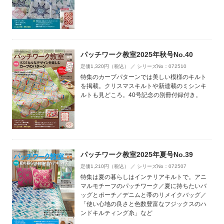
パッチワーク教室2025年秋号No.40
定価1,320円（税込） ／ シリーズNo：072510
特集のカーブパターンでは美しい模様のキルト
を掲載。クリスマスキルトや新連載のミシンキ
ルトも見どころ。40号記念の別冊付録付き。
パッチワーク教室2025年夏号No.39
定価1,210円（税込） ／ シリーズNo：072507
特集は夏の暮らしはインテリアキルトで。アニ
マルモチーフのパッチワーク／夏に持ちたいバ
ッグとポーチ／デニムと帯のリメイクバッグ／
「使い心地の良さと色数豊富なフジックスのハ
ンドキルティング糸」など