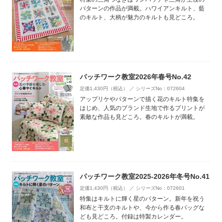
パターンの作品が満載。ハワイアンキルト、藍
のキルト、大柄が魅力のキルトも見どころ。
パッチワーク教室2026年春号No.42
定価1,430円（税込） ／ シリーズNo：072604
アップリケやパターンで描く花のキルト特集を
はじめ、人気のブランド生地で作るプリントが
素敵な作品も見どころ。春のキルトが満載。
パッチワーク教室2025-2026年冬号No.41
定価1,430円（税込） ／ シリーズNo：072601
特集はキルトに輝く星のパターン。新年を祝う
和布と干支のキルトや、今から作る春バッグな
ども見どころ。付録は特製カレンダー。