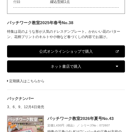
付録
綴込型紙1点
パッチワーク教室2025年春号No.38
特集は花のような形が人気のドレスデンプレート。かわいい花のパター
ン、花柄プリントのキルトや小物など春づくしの内容でお届け。
公式オンラインショップで購入
ネット書店で購入
定期購入はこちらから
バックナンバー
3、6、9、12月4日発売
パッチワーク教室2026年夏号No.43
定価1,430円（税込） ／ シリーズNo：072607
特集の三角つなぎはワンパッチや三角が主役の