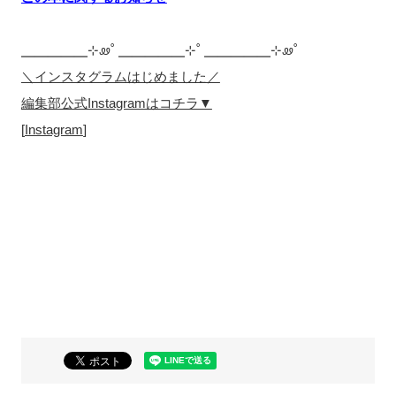
╴╴╴╴╴⊹ꮺ˚ ╴╴╴╴╴⊹˚ ╴╴╴╴╴⊹ꮺ˚
＼インスタグラムはじめました／
編集部公式Instagramはコチラ▼
[
Instagram
]