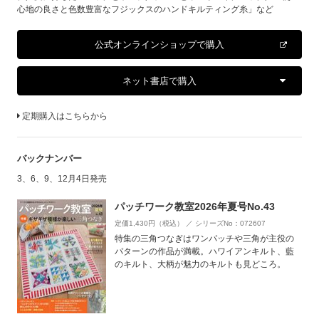
心地の良さと色数豊富なフジックスのハンドキルティング糸」など
公式オンラインショップで購入
ネット書店で購入
定期購入はこちらから
バックナンバー
3、6、9、12月4日発売
パッチワーク教室2026年夏号No.43
定価1,430円（税込） ／ シリーズNo：072607
特集の三角つなぎはワンパッチや三角が主役の
パターンの作品が満載。ハワイアンキルト、藍
のキルト、大柄が魅力のキルトも見どころ。