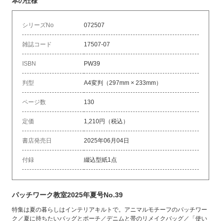
本の仕様
シリーズNo
072507
雑誌コード
17507-07
ISBN
PW39
判型
A4変判（297mm × 233mm）
ページ数
130
定価
1,210円（税込）
書店発売日
2025年06月04日
付録
綴込型紙1点
パッチワーク教室2025年夏号No.39
特集は夏の暮らしはインテリアキルトで。アニマルモチーフのパッチワー
ク／夏に持ちたいバッグとポーチ／デニムと帯のリメイクバッグ／「使い