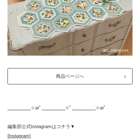
商品ページへ
╴╴╴╴╴⊹ꮺ˚ ╴╴╴╴╴⊹˚ ╴╴╴╴╴⊹ꮺ˚
編集部公式Instagramはコチラ▼
[
Instagram
]