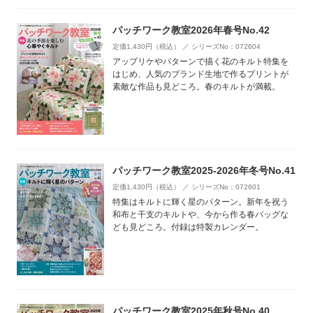
パッチワーク教室2026年春号No.42
定価1,430円（税込） ／ シリーズNo：072604
アップリケやパターンで描く花のキルト特集を
はじめ、人気のブランド生地で作るプリントが
素敵な作品も見どころ。春のキルトが満載。
パッチワーク教室2025-2026年冬号No.41
定価1,430円（税込） ／ シリーズNo：072601
特集はキルトに輝く星のパターン。新年を祝う
和布と干支のキルトや、今から作る春バッグな
ども見どころ。付録は特製カレンダー。
パッチワーク教室2025年秋号No.40