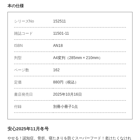
本の仕様
シリーズNo
152511
雑誌コード
11501-11
ISBN
AN18
判型
A4変判（285mm × 210mm）
ページ数
162
定価
880円（税込）
書店発売日
2025年10月16日
付録
別冊小冊子1点
安心2025年11月冬号
やせる！認知症、骨折、寝たきりを防ぐスーパーフード！老けたくなけれ