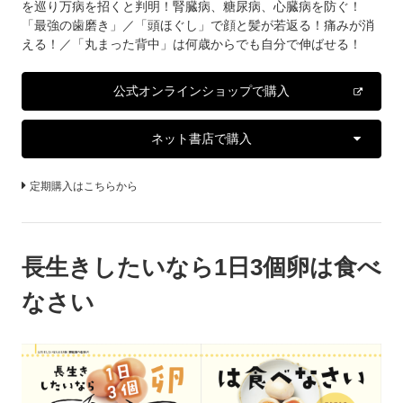
を巡り万病を招くと判明！腎臓病、糖尿病、心臓病を防ぐ！
「最強の歯磨き」／「頭ほぐし」で顔と髪が若返る！痛みが消
える！／「丸まった背中」は何歳からでも自分で伸ばせる！
公式オンラインショップで購入
ネット書店で購入
定期購入はこちらから
長生きしたいなら1日3個卵は食べ
なさい