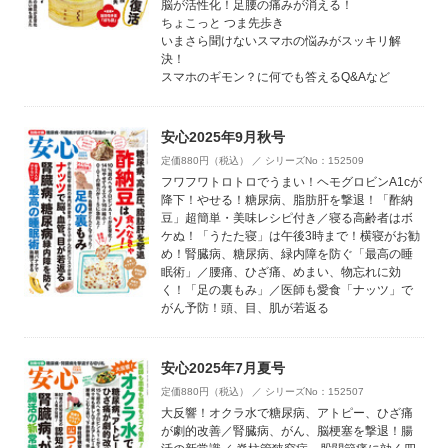
脳が活性化！足腰の痛みが消える！
ちょこっと つま先歩き
いまさら聞けないスマホの悩みがスッキリ解
決！
スマホのギモン？に何でも答えるQ&Aなど
安心2025年9月秋号
定価880円（税込） ／ シリーズNo：152509
フワフワトロトロでうまい！ヘモグロビンA1cが
降下！やせる！糖尿病、脂肪肝を撃退！「酢納
豆」超簡単・美味レシピ付き／寝る高齢者はボ
ケぬ！「うたた寝」は午後3時まで！横寝がお勧
め！腎臓病、糖尿病、緑内障を防ぐ「最高の睡
眠術」／腰痛、ひざ痛、めまい、物忘れに効
く！「足の裏もみ」／医師も愛食「ナッツ」で
がん予防！頭、目、肌が若返る
安心2025年7月夏号
定価880円（税込） ／ シリーズNo：152507
大反響！オクラ水で糖尿病、アトピー、ひざ痛
が劇的改善／腎臓病、がん、脳梗塞を撃退！腸