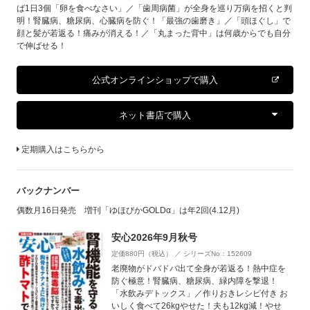
ば1日3個「卵を食べなさい」／「歯周病菌」が全身を巡り万病を招くと判
明！腎臓病、糖尿病、心臓病を防ぐ！「最強の歯磨き」／「頭ほぐし」で
顔と髪が若返る！痛みが消える！／「丸まった背中」は何歳からでも自分
で伸ばせる！
公式オンラインショップで購入
ネット書店で購入
定期購入はこちらから
バックナンバー
偶数月16日発売 増刊「ゆほびかGOLDα」は年2回(4.12月)
安心2026年9月秋号
定価880円（税込） ／ シリーズNo：152609
老廃物がドバドバ出て全身が若返る！熱中症を
防ぐ極意！腎臓病、糖尿病、緑内障を撃退！
「水飲みデトックス」／作りおきレシピ付き お
いしく食べて26kgやせた！夫も12kg減！やせ