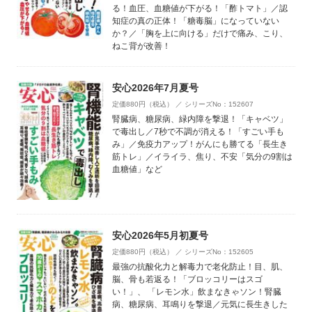
る！血圧、血糖値が下がる！「酢トマト」／認
知症の真の正体！「糖毒脳」になっていない
か？／「胸を上に向ける」だけで痛み、こり、
ねこ背が改善！
安心2026年7月夏号
定価880円（税込） ／ シリーズNo：152607
腎臓病、糖尿病、緑内障を撃退！「キャベツ」
で毒出し／7秒で不調が消える！「すごい手も
み」／免疫力アップ！がんにも勝てる「長生き
筋トレ」／イライラ、焦り、不安「気分の9割は
血糖値」など
安心2026年5月初夏号
定価880円（税込） ／ シリーズNo：152605
最強の抗酸化力と解毒力で老化防止！目、肌、
脳、骨も若返る！「ブロッコリーはスゴ
い！」、 「レモン水」飲まなきゃソン！腎臓
病、糖尿病、耳鳴りを撃退／元気に長生きした