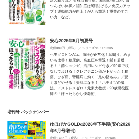
活の新常識／ 脊柱管狭窄症、股関節痛に効く四
つんばい体操／認知症は9割防げる／免疫力アッ
プ！運動能力が向上！がんも撃退！重曹のすご
い力 など。
安心2025年5月初夏号
定価880円（税込） ／ シリーズNo：152505
ヘモグロビンA1c、血圧が正常化！耳鳴り、めま
いも改善！糖尿病、高血圧を撃退！髪も若返
る！「酢ショウガ」活用レシピ付き／99歳で杖
なしで歩ける！クレアチニン値が下がった！腰
痛、ひざ痛、腎臓病に効く「足の指もみ」／驚
くほどやせる！美肌になる！「ハチミツの魔
法」／ストレスゼロ！元東大教授・90歳現役医
師の「ほったらかし快老術」
増刊号 バックナンバー
ゆほびかGOLDα2026年下半期(安心2026
年6月号増刊)
定価1,485円（税込） ／ シリーズNo：162606