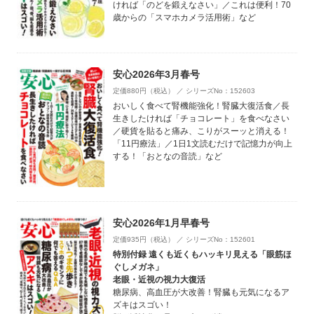
ければ「のどを鍛えなさい」／これは便利！70
歳からの「スマホカメラ活用術」など
安心2026年3月春号
定価880円（税込） ／ シリーズNo：152603
おいしく食べて腎機能強化！腎臓大復活食／長
生きしたければ「チョコレート」を食べなさい
／硬貨を貼ると痛み、こりがスーッと消える！
「11円療法」／1日1文読むだけで記憶力が向上
する！「おとなの音読」など
安心2026年1月早春号
定価935円（税込） ／ シリーズNo：152601
特別付録 遠くも近くもハッキリ見える「眼筋ほ
ぐしメガネ」
老眼・近視の視力大復活
糖尿病、高血圧が大改善！腎臓も元気になるア
ズキはスゴい！