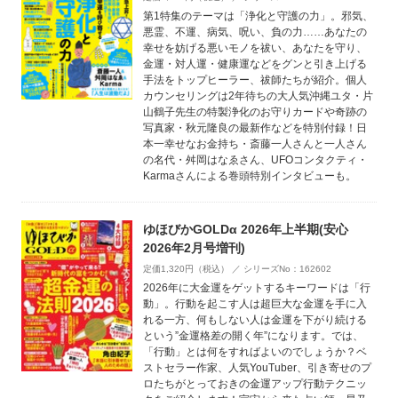
第1特集のテーマは「浄化と守護の力」。邪気、
悪霊、不運、病気、呪い、負の力……あなたの
幸せを妨げる悪いモノを祓い、あなたを守り、
金運・対人運・健康運などをグンと引き上げる
手法をトップヒーラー、祓師たちが紹介。個人
カウンセリングは2年待ちの大人気沖縄ユタ・片
山鶴子先生の特製浄化のお守りカードや奇跡の
写真家・秋元隆良の最新作などを特別付録！日
本一幸せなお金持ち・斎藤一人さんと一人さん
の名代・舛岡はなゑさん、UFOコンタクティ・
Karmaさんによる巻頭特別インタビューも。
ゆほびかGOLDα 2026年上半期(安心
2026年2月号増刊)
定価1,320円（税込） ／ シリーズNo：162602
2026年に大金運をゲットするキーワードは「行
動」。行動を起こす人は超巨大な金運を手に入
れる一方、何もしない人は金運を下がり続ける
という”金運格差の開く年”になります。では、
「行動」とは何をすればよいのでしょうか？ベ
ストセラー作家、人気YouTuber、引き寄せのプ
ロたちがとっておきの金運アップ行動テクニッ