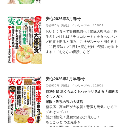
安心2026年3月春号
定価880円（税込） ／ シリーズNo：152603
おいしく食べて腎機能強化！腎臓大復活食／長
生きしたければ「チョコレート」を食べなさい
／硬貨を貼ると痛み、こりがスーッと消える！
「11円療法」／1日1文読むだけで記憶力が向上
する！「おとなの音読」など
安心2026年1月早春号
定価935円（税込） ／ シリーズNo：152601
特別付録 遠くも近くもハッキリ見える「眼筋ほ
ぐしメガネ」
老眼・近視の視力大復活
糖尿病、高血圧が大改善！腎臓も元気になるア
ズキはスゴい！
脳が活性化！足腰の痛みが消える！
ちょこっと つま先歩き