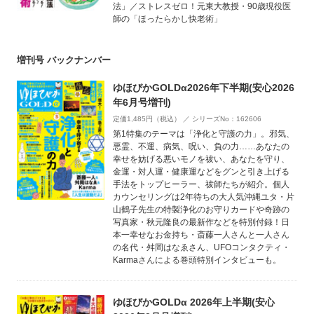
法」／ストレスゼロ！元東大教授・90歳現役医
師の「ほったらかし快老術」
増刊号 バックナンバー
ゆほびかGOLDα2026年下半期(安心2026
年6月号増刊)
定価1,485円（税込） ／ シリーズNo：162606
第1特集のテーマは「浄化と守護の力」。邪気、
悪霊、不運、病気、呪い、負の力……あなたの
幸せを妨げる悪いモノを祓い、あなたを守り、
金運・対人運・健康運などをグンと引き上げる
手法をトップヒーラー、祓師たちが紹介。個人
カウンセリングは2年待ちの大人気沖縄ユタ・片
山鶴子先生の特製浄化のお守りカードや奇跡の
写真家・秋元隆良の最新作などを特別付録！日
本一幸せなお金持ち・斎藤一人さんと一人さん
の名代・舛岡はなゑさん、UFOコンタクティ・
Karmaさんによる巻頭特別インタビューも。
ゆほびかGOLDα 2026年上半期(安心