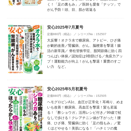
く！「足の裏もみ」／医師も愛食「ナッツ」で
がん予防！頭、目、肌が若返る
安心2025年7月夏号
定価880円（税込） ／ シリーズNo：152507
大反響！オクラ水で糖尿病、アトピー、ひざ痛
が劇的改善／腎臓病、がん、脳梗塞を撃退！腸
活の新常識／ 脊柱管狭窄症、股関節痛に効く四
つんばい体操／認知症は9割防げる／免疫力アッ
プ！運動能力が向上！がんも撃退！重曹のすご
い力 など。
安心2025年5月初夏号
定価880円（税込） ／ シリーズNo：152505
ヘモグロビンA1c、血圧が正常化！耳鳴り、めま
いも改善！糖尿病、高血圧を撃退！髪も若返
る！「酢ショウガ」活用レシピ付き／99歳で杖
なしで歩ける！クレアチニン値が下がった！腰
痛、ひざ痛、腎臓病に効く「足の指もみ」／驚
くほどやせる！美肌になる！「ハチミツの魔