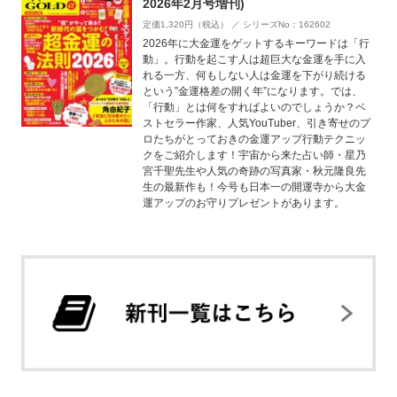
2026年2月号増刊)
定価1,320円（税込） ／ シリーズNo：162602
2026年に大金運をゲットするキーワードは「行
動」。行動を起こす人は超巨大な金運を手に入
れる一方、何もしない人は金運を下がり続ける
という”金運格差の開く年”になります。では、
「行動」とは何をすればよいのでしょうか？ベ
ストセラー作家、人気YouTuber、引き寄せのプ
ロたちがとっておきの金運アップ行動テクニッ
クをご紹介します！宇宙から来た占い師・星乃
宮千聖先生や人気の奇跡の写真家・秋元隆良先
生の最新作も！今号も日本一の開運寺から大金
運アップのお守りプレゼントがあります。