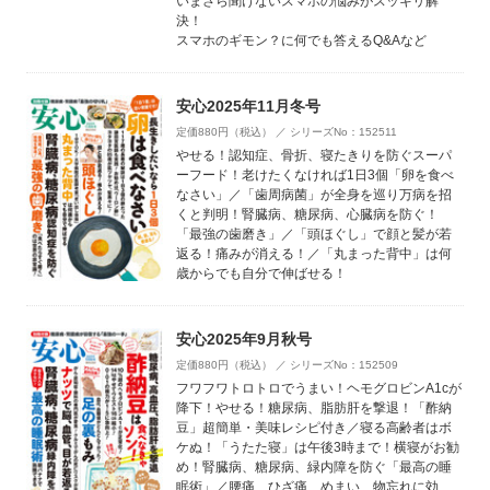
いまさら聞けないスマホの悩みがスッキリ解
決！
スマホのギモン？に何でも答えるQ&Aなど
安心2025年11月冬号
定価880円（税込） ／ シリーズNo：152511
やせる！認知症、骨折、寝たきりを防ぐスーパ
ーフード！老けたくなければ1日3個「卵を食べ
なさい」／「歯周病菌」が全身を巡り万病を招
くと判明！腎臓病、糖尿病、心臓病を防ぐ！
「最強の歯磨き」／「頭ほぐし」で顔と髪が若
返る！痛みが消える！／「丸まった背中」は何
歳からでも自分で伸ばせる！
安心2025年9月秋号
定価880円（税込） ／ シリーズNo：152509
フワフワトロトロでうまい！ヘモグロビンA1cが
降下！やせる！糖尿病、脂肪肝を撃退！「酢納
豆」超簡単・美味レシピ付き／寝る高齢者はボ
ケぬ！「うたた寝」は午後3時まで！横寝がお勧
め！腎臓病、糖尿病、緑内障を防ぐ「最高の睡
眠術」／腰痛、ひざ痛、めまい、物忘れに効