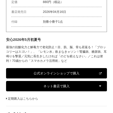
定価
880円（税込）
書店発売日
2026年04月16日
付録
別冊小冊子1点
安心2026年5月初夏号
最強の抗酸化力と解毒力で老化防止！目、肌、脳、骨も若返る！「ブロッ
コリーはスゴい！」、 「レモン水」飲まなきゃソン！腎臓病、糖尿病、耳
鳴りを撃退／元気に長生きしたければ「のどを鍛えなさい」／これは便
利！70歳からの「スマホカメラ活用術」など
公式オンラインショップで購入
ネット書店で購入
定期購入はこちらから