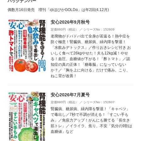
バックナンバー
偶数月16日発売 増刊「ゆほびかGOLDα」は年2回(4.12月)
安心2026年9月秋号
定価880円（税込） ／ シリーズNo：152609
老廃物がドバドバ出て全身が若返る！熱中症を
防ぐ極意！腎臓病、糖尿病、緑内障を撃退！
「水飲みデトックス」／作りおきレシピ付き お
いしく食べて26kgやせた！夫も12kg減！やせ
る！血圧、血糖値が下がる！「酢トマト」／認
知症の真の正体！「糖毒脳」になっていない
か？／「胸を上に向ける」だけで痛み、こり、
ねこ背が改善！
安心2026年7月夏号
定価880円（税込） ／ シリーズNo：152607
腎臓病、糖尿病、緑内障を撃退！「キャベツ」
で毒出し／7秒で不調が消える！「すごい手も
み」／免疫力アップ！がんにも勝てる「長生き
筋トレ」／イライラ、焦り、不安「気分の9割は
血糖値」など