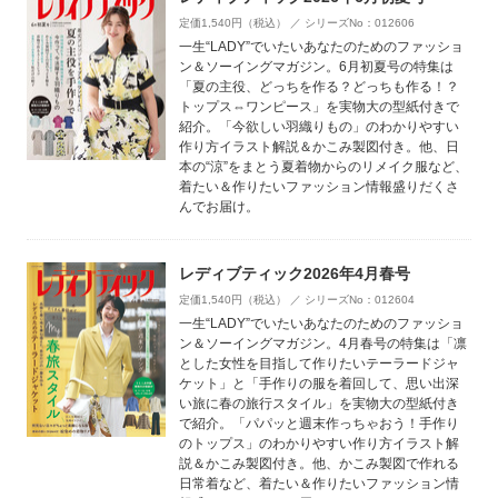
定価1,540円（税込） ／ シリーズNo：012606
一生“LADY”でいたいあなたのためのファッショ
ン＆ソーイングマガジン。6月初夏号の特集は
「夏の主役、どっちを作る？どっちも作る！？
トップス⇔ワンピース」を実物大の型紙付きで
紹介。「今欲しい羽織りもの」のわかりやすい
作り方イラスト解説＆かこみ製図付き。他、日
本の“涼”をまとう夏着物からのリメイク服など、
着たい＆作りたいファッション情報盛りだくさ
んでお届け。
レディブティック2026年4月春号
定価1,540円（税込） ／ シリーズNo：012604
一生“LADY”でいたいあなたのためのファッショ
ン＆ソーイングマガジン。4月春号の特集は「凛
とした女性を目指して作りたいテーラードジャ
ケット」と「手作りの服を着回して、思い出深
い旅に春の旅行スタイル」を実物大の型紙付き
で紹介。「パパッと週末作っちゃおう！手作り
のトップス」のわかりやすい作り方イラスト解
説＆かこみ製図付き。他、かこみ製図で作れる
日常着など、着たい＆作りたいファッション情