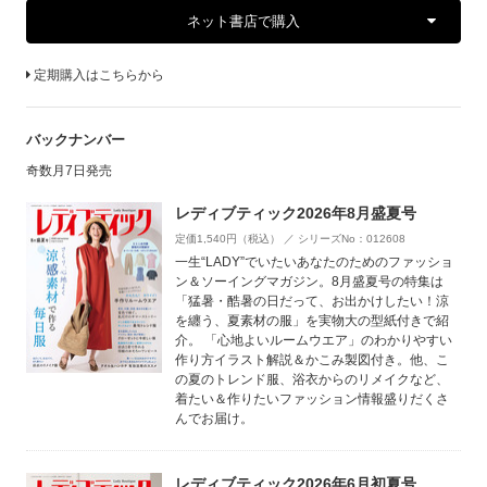
ネット書店で購入
定期購入はこちらから
バックナンバー
奇数月7日発売
レディブティック2026年8月盛夏号
定価1,540円（税込） ／ シリーズNo：012608
一生“LADY”でいたいあなたのためのファッショ
ン＆ソーイングマガジン。8月盛夏号の特集は
「猛暑・酷暑の日だって、お出かけしたい！涼
を纏う、夏素材の服」を実物大の型紙付きで紹
介。 「心地よいルームウエア」のわかりやすい
作り方イラスト解説＆かこみ製図付き。他、こ
の夏のトレンド服、浴衣からのリメイクなど、
着たい＆作りたいファッション情報盛りだくさ
んでお届け。
レディブティック2026年6月初夏号