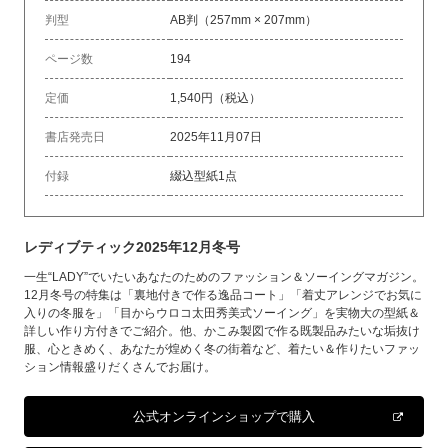
判型
AB判（257mm × 207mm）
ページ数
194
定価
1,540円（税込）
書店発売日
2025年11月07日
付録
綴込型紙1点
レディブティック2025年12月冬号
一生“LADY”でいたいあなたのためのファッション＆ソーイングマガジン。
12月冬号の特集は「裏地付きで作る逸品コート」「着丈アレンジでお気に
入りの冬服を」「目からウロコ太田秀美式ソーイング」を実物大の型紙＆
詳しい作り方付きでご紹介。他、かこみ製図で作る既製品みたいな垢抜け
服、心ときめく、あなたが煌めく冬の街着など、着たい＆作りたいファッ
ション情報盛りだくさんでお届け。
公式オンラインショップで購入