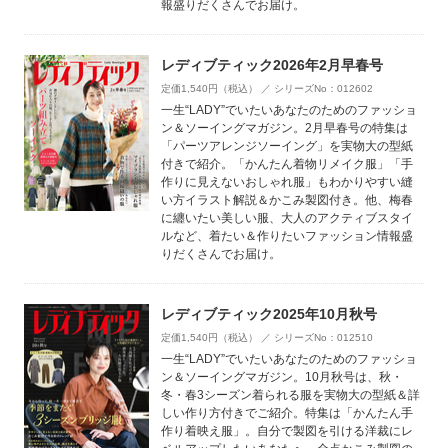
報盛りだくさんでお届け。
レディブティック2026年2月早春号
定価1,540円（税込） ／ シリーズNo：012602
一生“LADY”でいたいあなたのためのファッショ
ン＆ソーイングマガジン。2月早春号の特集は
「パーツアレンジソーイング」を実物大の型紙
付きで紹介。「かんたん着物リメイク服」「手
作りに見えないおしゃれ服」もわかりやすい縫
い方イラスト解説＆かこみ製図付き。他、梅春
に纏いたい美しい服、大人のアクティブスタイ
ルなど、着たい＆作りたいファッション情報盛
りだくさんでお届け。
レディブティック2025年10月秋号
定価1,540円（税込） ／ シリーズNo：012510
一生“LADY”でいたいあなたのためのファッショ
ン＆ソーイングマガジン。10月秋号は、秋・
冬・春3シーズン着られる服を実物大の型紙＆詳
しい作り方付きでご紹介。特集は「かんたん手
作り着映え服」。自分で製図を引ける洋裁にレ