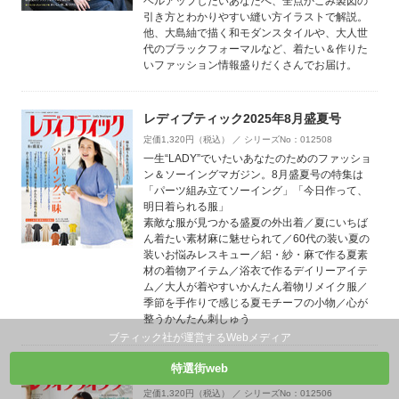
ベルアップしたいあなたへ、全点かこみ製図の
引き方とわかりやすい縫い方イラストで解説。
他、大島紬で描く和モダンスタイルや、大人世
代のブラックフォーマルなど、着たい＆作りた
いファッション情報盛りだくさんでお届け。
レディブティック2025年8月盛夏号
定価1,320円（税込） ／ シリーズNo：012508
一生“LADY”でいたいあなたのためのファッショ
ン＆ソーイングマガジン。8月盛夏号の特集は
「パーツ組み立てソーイング」「今日作って、
明日着られる服」
素敵な服が見つかる盛夏の外出着／夏にいちば
ん着たい素材麻に魅せられて／60代の装い夏の
装いお悩みレスキュー／絽・紗・麻で作る夏素
材の着物アイテム／浴衣で作るデイリーアイテ
ム／大人が着やすいかんたん着物リメイク服／
季節を手作りで感じる夏モチーフの小物／心が
整うかんたん刺しゅう
ブティック社が運営するWebメディア
特選街web
レディブティック2025年6月初夏号
定価1,320円（税込） ／ シリーズNo：012506