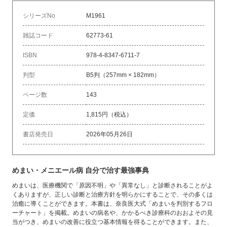
シリーズNo
M1961
雑誌コード
62773-61
ISBN
978-4-8347-6711-7
判型
B5判（257mm × 182mm）
ページ数
143
定価
1,815円（税込）
書店発売日
2026年05月26日
めまい・メニエール病 自分で治す最強事典
めまいは、医療機関で「原因不明」や「異常なし」と診断されることがよ
くありますが、正しい診断と治療方針を明らかにすることで、その多くは
治癒に導くことができます。本書は、奈良医大式「めまいを判別するフロ
ーチャート」を掲載。めまいの病名や、かかるべき診療科のおおよその見
当がつき、めまいの改善に役立つ基本情報を得ることができます。また、