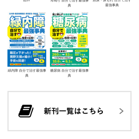
耳鳴り 自分で治す最強事
最強事典
典
緑内障 自分で治す最強事
糖尿病 自分で治す最強事
典
典