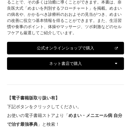
ることで、その多くは治癒に導くことができます。本書は、奈
良医大式「めまいを判別するフローチャート」を掲載。めまい
の病名や、かかるべき診療科のおおよその見当がつき、めまい
の改善に役立つ基本情報を得ることができます。また、生活習
慣や食事のポイント、体操やマッサージ、ツボ刺激などのセル
フケアも厳選してご紹介しています。
公式オンラインショップで購入
ネット書店で購入
【電子書籍版取り扱い有】
下記ボタンをクリックしてください。
お使いの電子書籍ストアより「
めまい・メニエール病 自分
で治す最強事典
」と検索！