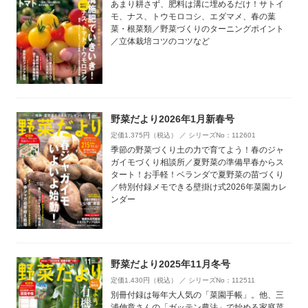
あまり耕さず、肥料は溝に埋めるだけ！サトイ
モ、ナス、トウモロコシ、エダマメ、春の葉
菜・根菜類／野菜づくりのターニングポイント
／立体栽培コツのコツなど
野菜だより2026年1月新春号
定価1,375円（税込） ／ シリーズNo：112601
季節の野菜づくり土の力で育てよう！春のジャ
ガイモづくり相談所／夏野菜の準備早春からス
タート！お手軽！ベランダで夏野菜の苗づくり
／特別付録メモできる壁掛け式2026年菜園カレ
ンダー
野菜だより2025年11月冬号
定価1,430円（税込） ／ シリーズNo：112511
別冊付録は毎年大人気の「菜園手帳」。他、三
浦伸章さんの「ガッテン農法」で始める家庭菜