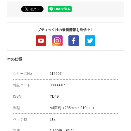
ブティック社の最新情報を発信中！
本の仕様
シリーズNo
112607
雑誌コード
08833-07
ISBN
YD49
判型
A4変判（285mm × 210mm）
ページ数
112
定価
1,320円（税込）