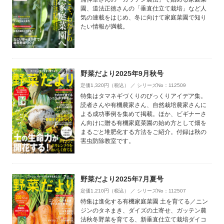
園、道法正徳さんの「垂直仕立て栽培」など人
気の連載をはじめ、冬に向けて家庭菜園で知り
たい情報が満載。
野菜だより2025年9月秋号
定価1,320円（税込） ／ シリーズNo：112509
特集はタマネギづくりのびっくりアイデア集。
読者さんや有機農家さん、自然栽培農家さんに
よる成功事例を集めて掲載。ほか、ビギナーさ
ん向けに贈る有機家庭菜園の始め方として畑を
まるごと堆肥化する方法をご紹介。付録は秋の
害虫防除教室です。
野菜だより2025年7月夏号
定価1,210円（税込） ／ シリーズNo：112507
特集は進化する有機家庭菜園 土を育てる／ニン
ジンのタネまき、ダイズの土寄せ、ガッテン農
法秋冬野菜を育てる、新垂直仕立て栽培ダイコ