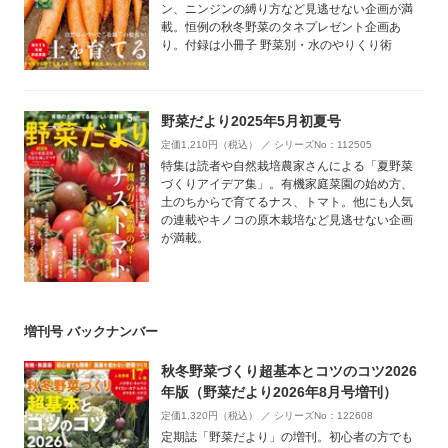
ン、ニンジンの縛り方など見逃せない企画が満
載。恒例の秋冬野菜のタネプレゼント企画あ
り。付録は小冊子 野菜別・水のやりくり術
野菜だより2025年5月初夏号
定価1,210円（税込） ／ シリーズNo：112505
特集は読者や自然栽培農家さんによる「夏野菜
づくりアイデア集」。有機家庭菜園の始め方、
土のちからで育てるナス、トマト。他にも人気
の連載やキノコの原木栽培など見逃せない企画
が満載。
増刊号 バックナンバー
秋冬野菜づくり超基本とコツのコツ2026
年版（野菜だより2026年8月号増刊）
定価1,320円（税込） ／ シリーズNo：122608
定期誌「野菜だより」の増刊。初心者の方でも