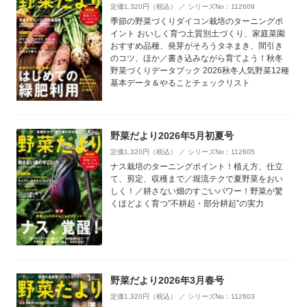
定価1,320円（税込） ／ シリーズNo：112609
季節の野菜づくりダイコン栽培のターニングポ
イント おいしく育つ土質別土づくり、家庭菜園
おすすめ品種、発芽がそろうタネまき、間引き
のコツ、ほか／書き込みながら育てよう！秋冬
野菜づくりデータブック 2026秋冬人気野菜12種
基本データ＆やることチェックリスト
野菜だより2026年5月初夏号
定価1,320円（税込） ／ シリーズNo：112605
ナス栽培のターニングポイント！植え方、仕立
て、剪定、収穫まで／堀流テクで夏野菜をおい
しく！／耕さない畑のすごいパワー！野菜が驚
くほどよく育つ”不耕起・部分耕起”の実力
野菜だより2026年3月春号
定価1,320円（税込） ／ シリーズNo：112603