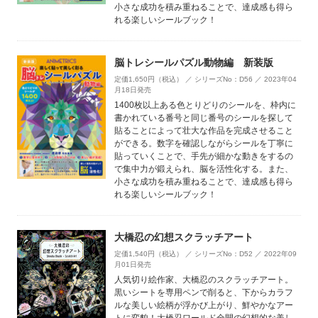
小さな成功を積み重ねることで、達成感も得ら
れる楽しいシールブック！
脳トレシールパズル動物編 新装版
定価1,650円（税込） ／ シリーズNo：D56 ／ 2023年04
月18日発売
1400枚以上ある色とりどりのシールを、枠内に
書かれている番号と同じ番号のシールを探して
貼ることによって壮大な作品を完成させること
ができる。数字を確認しながらシールを丁寧に
貼っていくことで、手先が細かな動きをするの
で集中力が鍛えられ、脳を活性化する。また、
小さな成功を積み重ねることで、達成感も得ら
れる楽しいシールブック！
大橋忍の幻想スクラッチアート
定価1,540円（税込） ／ シリーズNo：D52 ／ 2022年09
月01日発売
人気切り絵作家、大橋忍のスクラッチアート。
黒いシートを専用ペンで削ると、下からカラフ
ルな美しい絵柄が浮かび上がり、鮮やかなアー
トに変貌！大橋忍ワールド全開の幻想的な美し