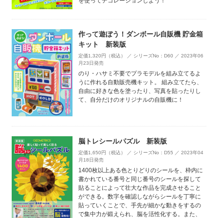
を使ってデコレーションしよう！
作って遊ぼう！ダンボール自販機 貯金箱
キット 新装版
定価1,320円（税込） ／ シリーズNo：D60 ／ 2023年06
月23日発売
のり・ハサミ不要でプラモデルを組み立てるよ
うに作れる自動販売機キット。 組み立てたら、
自由に好きな色を塗ったり、写真を貼ったりし
て、自分だけのオリジナルの自販機に！
脳トレシールパズル 新装版
定価1,650円（税込） ／ シリーズNo：D55 ／ 2023年04
月18日発売
1400枚以上ある色とりどりのシールを、枠内に
書かれている番号と同じ番号のシールを探して
貼ることによって壮大な作品を完成させること
ができる。数字を確認しながらシールを丁寧に
貼っていくことで、手先が細かな動きをするの
で集中力が鍛えられ、脳を活性化する。また、