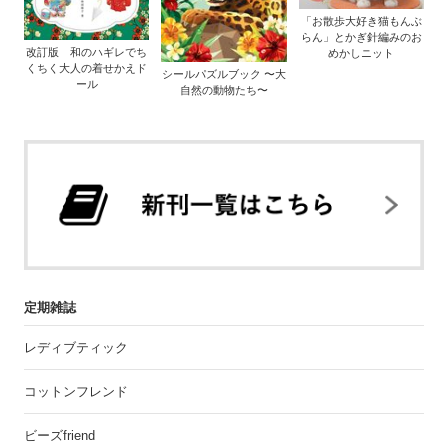
「お散歩大好き猫もんぶ
らん」とかぎ針編みのお
改訂版 和のハギレでち
めかしニット
くちく大人の着せかえド
シールパズルブック 〜大
ール
自然の動物たち〜
定期雑誌
レディブティック
コットンフレンド
ビーズfriend