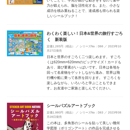
いくことで、手先が細かな動きをするので集中
力が鍛えられ、脳を活性化する。また、小さな
成功を積み重ねることで、達成感も得られる楽
しいシールブック！
わくわく楽しい！日本&世界の旅行すごろ
く 新装版
定価1,265円（税込） ／ シリーズNo：D66 ／ 2023年10
月27日発売
日本と世界のすごろく二つ楽しめます。 すごろ
くは620mm×620mmのビッグサイズ！カードも
あり、遊び要素がいっぱいです。日本は各地を
回って名産物をゲットしながら進み、世界は飛
行機や船に乗って各所を回ります。 すごろくを
楽しみながら、いろいろと学ぶこともできま
す。お友達やご家族と楽しんでください。
シールパズルアートブック
定価1,980円（税込） ／ シリーズNo：D63 ／ 2023年08
月28日発売
この本は、多角形のシールを貼って美しい幾何
学図形（ポリゴンアート）の作品を完成させる