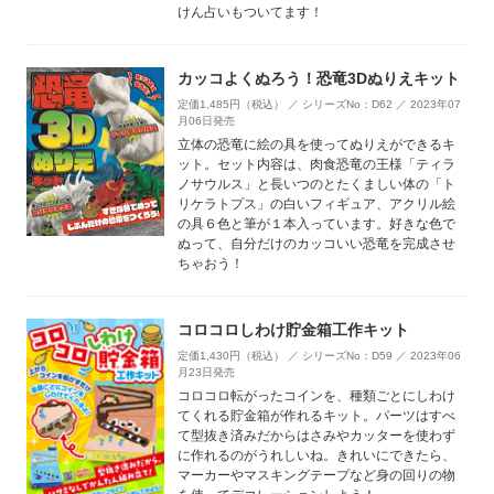
けん占いもついてます！
カッコよくぬろう！恐竜3Dぬりえキット
定価1,485円（税込） ／ シリーズNo：D62 ／ 2023年07
月06日発売
立体の恐竜に絵の具を使ってぬりえができるキ
ット。セット内容は、肉食恐竜の王様「ティラ
ノサウルス」と長いつのとたくましい体の「ト
リケラトプス」の白いフィギュア、アクリル絵
の具６色と筆が１本入っています。好きな色で
ぬって、自分だけのカッコいい恐竜を完成させ
ちゃおう！
コロコロしわけ貯金箱工作キット
定価1,430円（税込） ／ シリーズNo：D59 ／ 2023年06
月23日発売
コロコロ転がったコインを、種類ごとにしわけ
てくれる貯金箱が作れるキット。パーツはすべ
て型抜き済みだからはさみやカッターを使わず
に作れるのがうれしいね。きれいにできたら、
マーカーやマスキングテープなど身の回りの物