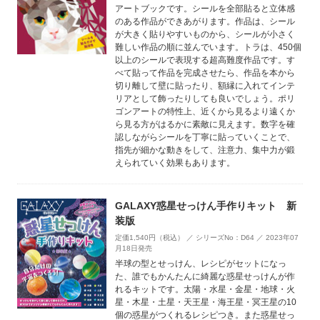
アートブックです。シールを全部貼ると立体感
のある作品ができあがります。作品は、シール
が大きく貼りやすいものから、シールが小さく
難しい作品の順に並んでいます。トラは、450個
以上のシールで表現する超高難度作品です。す
べて貼って作品を完成させたら、作品を本から
切り離して壁に貼ったり、額縁に入れてインテ
リアとして飾ったりしても良いでしょう。ポリ
ゴンアートの特性上、近くから見るより遠くか
ら見る方がはるかに素敵に見えます。数字を確
認しながらシールを丁寧に貼っていくことで、
指先が細かな動きをして、注意力、集中力が鍛
えられていく効果もあります。
GALAXY惑星せっけん手作りキット 新
装版
定価1,540円（税込） ／ シリーズNo：D64 ／ 2023年07
月18日発売
半球の型とせっけん、レシピがセットになっ
た、誰でもかんたんに綺麗な惑星せっけんが作
れるキットです。太陽・水星・金星・地球・火
星・木星・土星・天王星・海王星・冥王星の10
個の惑星がつくれるレシピつき。また惑星せっ