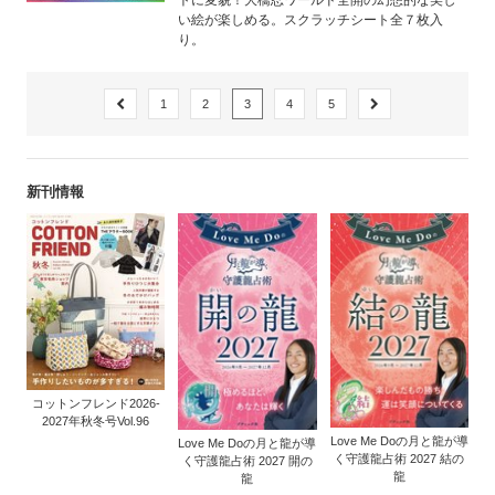
い絵が楽しめる。スクラッチシート全７枚入
り。
1
2
3
4
5
新刊情報
コットンフレンド2026-
2027年秋冬号Vol.96
Love Me Doの月と龍が導
Love Me Doの月と龍が導
く守護龍占術 2027 結の
く守護龍占術 2027 開の
龍
龍