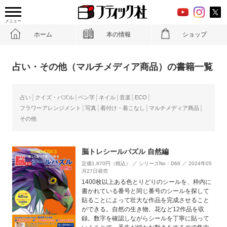
メニュー
ホーム
本の情報
ショップ
占い・その他（マルチメディア商品）の書籍一覧
占い
クイズ・パズル
ペン字
ネイル
音楽
ECO
フラワーアレンジメント
写真
着付け・着こなし
マルチメディア商品
その他
脳トレシールパズル 自然編
定価1,870円（税込） ／ シリーズNo：D68 ／ 2024年05
月27日発売
1400枚以上ある色とりどりのシールを、枠内に
書かれている番号と同じ番号のシールを探して
貼ることによって壮大な作品を完成させること
ができる。自然の生き物、花など12作品を収
録。数字を確認しながらシールを丁寧に貼って