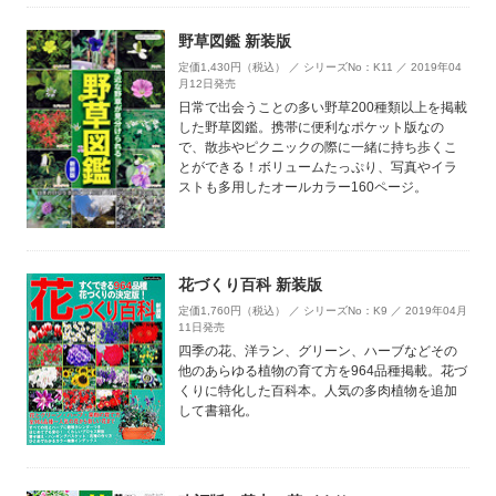
野草図鑑 新装版
定価1,430円（税込） ／ シリーズNo：K11 ／ 2019年04
月12日発売
日常で出会うことの多い野草200種類以上を掲載
した野草図鑑。携帯に便利なポケット版なの
で、散歩やピクニックの際に一緒に持ち歩くこ
とができる！ボリュームたっぷり、写真やイラ
ストも多用したオールカラー160ページ。
花づくり百科 新装版
定価1,760円（税込） ／ シリーズNo：K9 ／ 2019年04月
11日発売
四季の花、洋ラン、グリーン、ハーブなどその
他のあらゆる植物の育て方を964品種掲載。花づ
くりに特化した百科本。人気の多肉植物を追加
して書籍化。