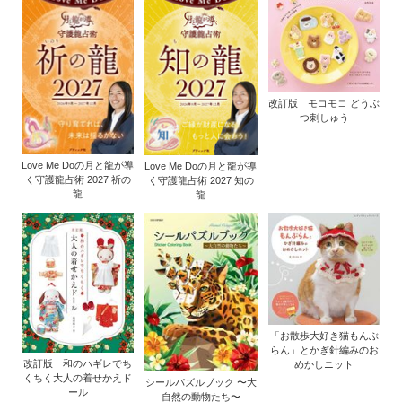
改訂版 モコモコ どうぶ
つ刺しゅう
Love Me Doの月と龍が導
Love Me Doの月と龍が導
く守護龍占術 2027 祈の
く守護龍占術 2027 知の
龍
龍
「お散歩大好き猫もんぶ
らん」とかぎ針編みのお
改訂版 和のハギレでち
めかしニット
くちく大人の着せかえド
シールパズルブック 〜大
ール
自然の動物たち〜