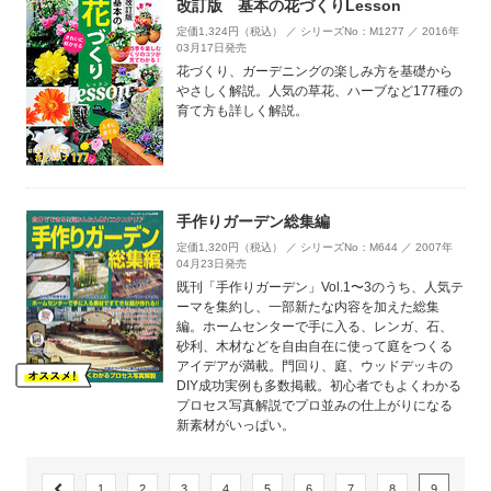
改訂版 基本の花づくりLesson
定価1,324円（税込） ／ シリーズNo：M1277 ／ 2016年
03月17日発売
花づくり、ガーデニングの楽しみ方を基礎から
やさしく解説。人気の草花、ハーブなど177種の
育て方も詳しく解説。
手作りガーデン総集編
定価1,320円（税込） ／ シリーズNo：M644 ／ 2007年
04月23日発売
既刊「手作りガーデン」Vol.1〜3のうち、人気テ
ーマを集約し、一部新たな内容を加えた総集
編。ホームセンターで手に入る、レンガ、石、
砂利、木材などを自由自在に使って庭をつくる
アイデアが満載。門回り、庭、ウッドデッキの
DIY成功実例も多数掲載。初心者でもよくわかる
プロセス写真解説でプロ並みの仕上がりになる
新素材がいっぱい。
1
2
3
4
5
6
7
8
9