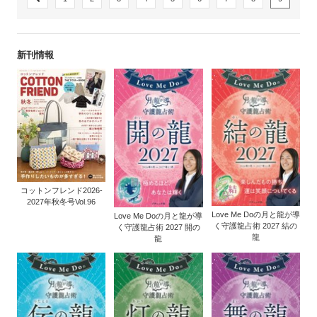
新刊情報
コットンフレンド2026-
2027年秋冬号Vol.96
Love Me Doの月と龍が導
Love Me Doの月と龍が導
く守護龍占術 2027 結の
く守護龍占術 2027 開の
龍
龍