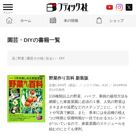
メニュー
ホーム
本の情報
ショップ
園芸・DIYの書籍一覧
花
野菜
園芸その他
住まい・DIY
野菜作り百科 新装版
定価1,650円（税込） ／ シリーズNo：K10 ／ 2019年04
月12日発売
110種類以上の野菜、ハーブ、果樹の栽培方法を
網羅した家庭菜園に必須の１冊。人気の野菜は
タネまきや追肥などのステップごとに、イラス
トや写真で解説。また、巻末には全品種の植え
つけ時期と収穫時期が一目でわかるカレンダー
がついているので、家庭菜園のスケジュールを
組むのにとても便利。