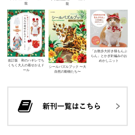
龍
龍
「お散歩大好き猫もんぶ
らん」とかぎ針編みのお
改訂版 和のハギレでち
めかしニット
くちく大人の着せかえド
シールパズルブック 〜大
ール
自然の動物たち〜