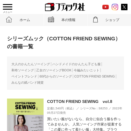
メニュー
ホーム
本の情報
ショップ
シリーズムック（COTTON FRIEND SEWING）
の書籍一覧
大人のかんたんソーイング
ハンドメイドのかんたん子ども服
和布ソーイング
乙女のソーイングBOOK
今編みたいニット
ペイントフレンド
60代からのソーイング
COTTON FRIEND SEWING
みんなの紙バンド雑貨
COTTON FRIEND SEWING vol.8
定価1,540円（税込） ／ シリーズNo：S8253 ／ 2022年
05月27日発売
買いたい服がないなら、自分に似合う服を作っ
てみませんか。 人気ソーイング作家が提案する
「この夏に作って着たい服」大特集。ブラウ