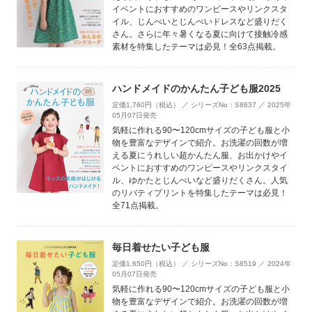
イベントにおすすめのワンピースやリンクスタ
イル、じんべいとじんべいドレスなど盛りだく
さん。さらに年々暑くなる夏に向けて接触冷感
素材を特集したテーマは必見！全63点掲載。
ハンドメイドのかんたん子ども服2025
定価1,760円（税込） ／ シリーズNo：S8637 ／ 2025年
05月07日発売
気軽に作れる90〜120cmサイズの子ども服と小
物を豊富なデザインで紹介。お洗濯の回数が増
える夏にうれしい超かんたん服、お出かけやイ
ベントにおすすめのワンピースやリンクスタイ
ル、ゆかたとじんべいなど盛りだくさん。人気
のリバティプリントを特集したテーマは必見！
全71点掲載。
毎日着せたい子ども服
定価1,650円（税込） ／ シリーズNo：S8519 ／ 2024年
05月07日発売
気軽に作れる90〜120cmサイズの子ども服と小
物を豊富なデザインで紹介。お洗濯の回数が増