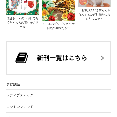
「お散歩大好き猫もんぶ
らん」とかぎ針編みのお
改訂版 和のハギレでち
めかしニット
くちく大人の着せかえド
シールパズルブック 〜大
ール
自然の動物たち〜
定期雑誌
レディブティック
コットンフレンド