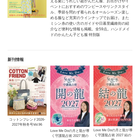
える夏にうれしい超かんたん服、お出かけやイ
ベントにおすすめのワンピースやリンクスタイ
ル、季節を問わず着られるオールシーズン楽し
める服など充実のラインナップでお届け。また
ミシン糸の使い方のガイドや日暮里繊維街の紹
介など便利な情報も掲載。全59点。ハンドメイ
ドのかんたん子ども服 特別版
新刊情報
コットンフレンド2026-
2027年秋冬号Vol.96
Love Me Doの月と龍が導
Love Me Doの月と龍が導
く守護龍占術 2027 結の
く守護龍占術 2027 開の