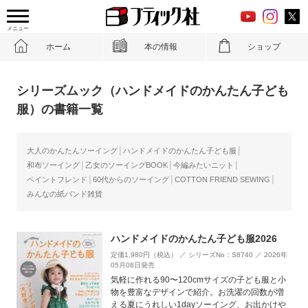
メニュー
ホーム
本の情報
ショップ
シリーズムック（ハンドメイドのかんたん子ども
服）の書籍一覧
大人のかんたんソーイング
ハンドメイドのかんたん子ども服
和布ソーイング
乙女のソーイングBOOK
今編みたいニット
ペイントフレンド
60代からのソーイング
COTTON FRIEND SEWING
みんなの紙バンド雑貨
ハンドメイドのかんたん子ども服2026
定価1,980円（税込） ／ シリーズNo：S8740 ／ 2026年
05月08日発売
気軽に作れる90〜120cmサイズの子ども服と小
物を豊富なデザインで紹介。お洗濯の回数が増
える夏にうれしい1dayソーイング、お出かけや