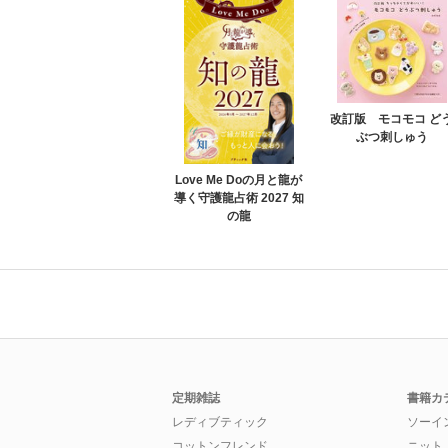
改訂版 モコモコ ど
ぶつ刺しゅう
Love Me Doの月と龍が
導く守護龍占術 2027 知
の龍
定期雑誌
書籍カ
レディブティック
ソーイ
コットンフレンド
ニット