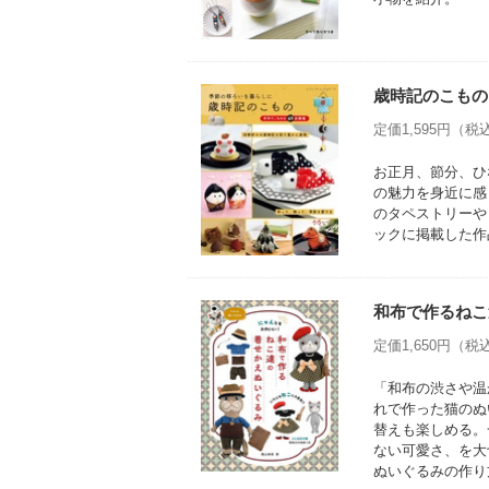
歳時記のこもの
定価1,595円（税込
お正月、節分、ひ
の魅力を身近に感
のタペストリーや
ックに掲載した作
和布で作るねこ
定価1,650円（税込
「和布の渋さや温
れで作った猫のぬ
替えも楽しめる。
ない可愛さ、を大
ぬいぐるみの作り