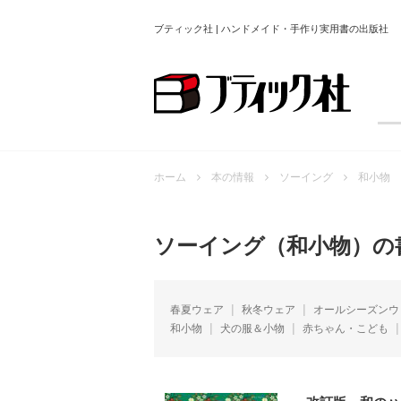
ブティック社 | ハンドメイド・手作り実用書の出版社
ホーム
本の情報
ソーイング
和小物
ソーイング（和小物）の
春夏ウェア
秋冬ウェア
オールシーズンウ
和小物
犬の服＆小物
赤ちゃん・こども