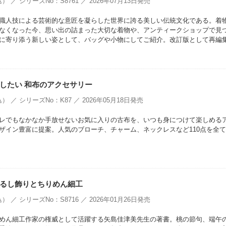
） ／ シリーズNo：S8761 ／ 2026年07月13日発売
職人技による芸術的な意匠を凝らした世界に誇る美しい伝統文化である。着
なくなった今、思い出の詰まった大切な着物や、アンティークショップで見
に寄り添う新しい姿として、バッグや小物にしてご紹介。改訂版として再編
したい 和布のアクセサリー
） ／ シリーズNo：K87 ／ 2026年05月18日発売
レでもなかなか手放せないお気に入りの古布を、いつも身につけて楽しめる
ザイン豊富に提案。人気のブローチ、チャーム、ネックレスなど110点を全
るし飾りとちりめん細工
） ／ シリーズNo：S8716 ／ 2026年01月26日発売
めん細工作家の権威として活躍する矢島佳津美先生の著書。桃の節句、端午