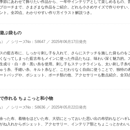
季節にあわせて飾りたい作品から、一年中インテリアとして楽しめるもの、
ブローチまで、さまざまな作品をご紹介。どれも小さめサイズで作りやすい
ント。全20点、わかりやすい作り方イラスト解説つき。
遊ぶ袋もの
） ／ シリーズNo：S8647 ／ 2025年06月17日発売
スの藍古布に、しっかり刺し子を入れて、さらにステッチを施した袋ものを
くなってしまった藍古布もメインに使った作品たちは、味わい深く魅力的。
生成り・白・赤・黒い糸を使用。刺し子もステッチラインも、太い刺し子糸
ゅう糸、手縫い糸、キルト糸など、こだわりなく自由に使うことで、独特の
ートバッグや、ポシェット、ポーチ類の他、アクセサリーも数点紹介。全33
で作れる ちょこっと和小物
） ／ シリーズNo：S8636 ／ 2025年05月22日発売
余った布、着物をほどいた布、大切にとっておいた思い出の布切れなどハギ
がね入れからポシェット、アクセサリー、インテリア類とちょこっとかわい