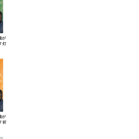
と龍が
7 灯
と龍が
7 祈