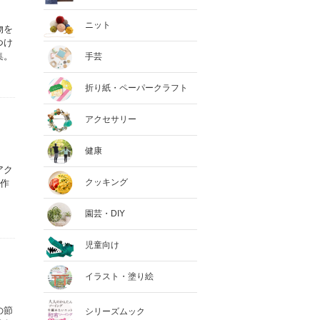
ニット
物を
つけ
集。
手芸
折り紙・ペーパークラフト
アクセサリー
健康
アク
クッキング
て作
園芸・DIY
児童向け
イラスト・塗り絵
の節
シリーズムック