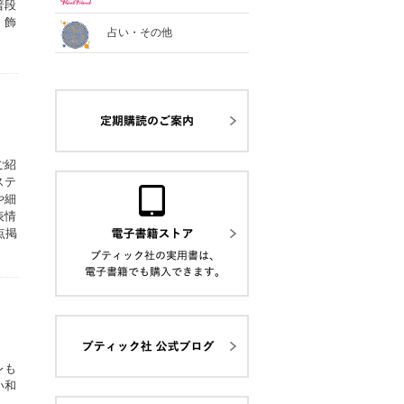
普段
、飾
占い・その他
ご紹
ステ
や細
表情
点掲
レも
い和