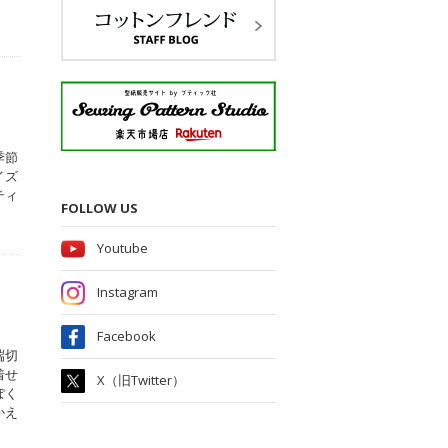
季節
イズ
ティ
FOLLOW US
Youtube
Instagram
Facebook
端切
着せ
X（旧Twitter）
ぽく
かえ