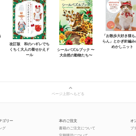
「お散歩大好き猫も
う
らん」とかぎ針編み
改訂版 和のハギレでち
めかしニット
くちく大人の着せかえド
シールパズルブック 〜
ール
大自然の動物たち〜
ページ上部へもどる
テゴリー
本のご注文
オ
ング
書籍のご注文について
ブ
定期購読について