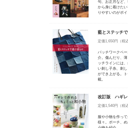
句、お正月など、
から身に着けたい
りやすいのがポイ
藍とステッチで
定価1,650円（税込
パッチワークベー
介。傷んだり、薄
ッチラインには、
い刺し子糸、刺し
ができ上がる。ト
載。
改訂版 ハギレ
定価1,540円（税込
服や小物を作って
様々。ポーチ、め
小物を紹介。