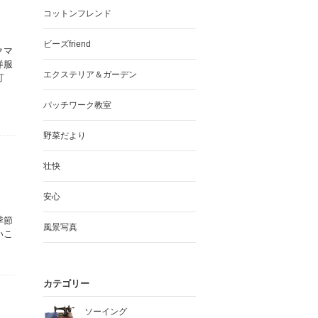
コットンフレンド
ビーズfriend
クマ
洋服
エクステリア＆ガーデン
訂
パッチワーク教室
野菜だより
壮快
安心
季節
風景写真
いこ
カテゴリー
ソーイング