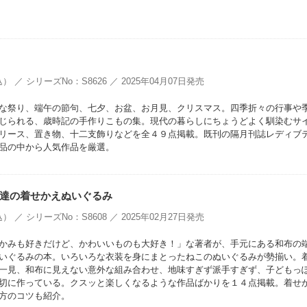
） ／ シリーズNo：S8626 ／ 2025年04月07日発売
な祭り、端午の節句、七夕、お盆、お月見、クリスマス。四季折々の行事や
じられる、歳時記の手作りこもの集。現代の暮らしにちょうどよく馴染むサ
リース、置き物、十二支飾りなどを全４９点掲載。既刊の隔月刊誌レディブ
品の中から人気作品を厳選。
達の着せかえぬいぐるみ
） ／ シリーズNo：S8608 ／ 2025年02月27日発売
かみも好きだけど、かわいいものも大好き！」な著者が、手元にある和布の
いぐるみの本。いろいろな衣装を身にまとったねこのぬいぐるみが勢揃い。
一見、和布に見えない意外な組み合わせ、地味すぎず派手すぎず、子どもっ
切に作っている。クスッと楽しくなるような作品ばかりを１４点掲載。着せ
方のコツも紹介。