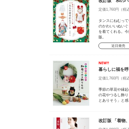
改訂版 和のハ
定価1,760円（税込
タンスにねむって
のかわいいぬいぐ
を着てくれる。今
版。
近日発売
NEW!!
暮らしに福を呼
定価1,760円（税込
季節の草花や縁起
の花やつるし飾り
とありそう」と感
改訂版 「着物