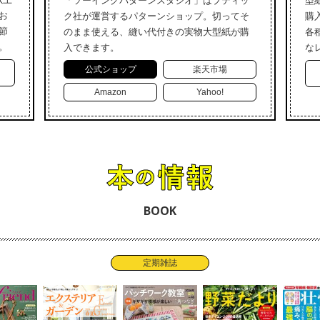
「ソーイングパターンスタジオ」はブティッ
型
お
ク社が運営するパターンショップ。切ってそ
購
節
のまま使える、縫い代付きの実物大型紙が購
各
。
入できます。
な
公式ショップ
楽天市場
Amazon
Yahoo!
BOOK
定期雑誌