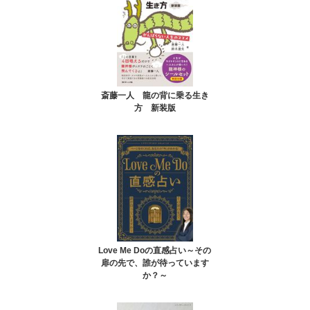
斎藤一人 龍の背に乗る生き
方 新装版
Love Me Doの直感占い～その
扉の先で、誰が待っています
か？～