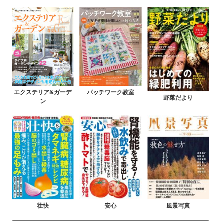
エクステリア&ガーデ
パッチワーク教室
野菜だより
ン
壮快
安心
風景写真