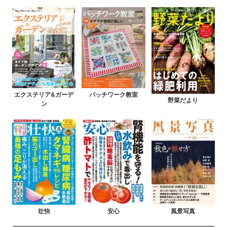
エクステリア&ガーデ
パッチワーク教室
野菜だより
ン
壮快
安心
風景写真