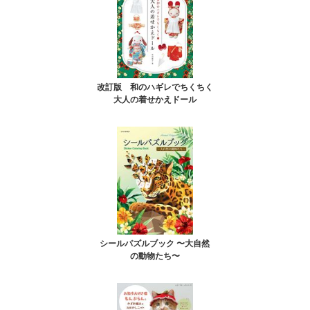
改訂版 和のハギレでちくちく
大人の着せかえドール
シールパズルブック 〜大自然
の動物たち〜