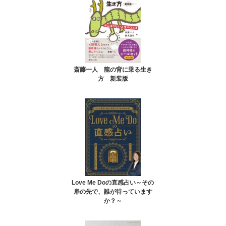
斎藤一人 龍の背に乗る生き
方 新装版
Love Me Doの直感占い～その
扉の先で、誰が待っています
か？～