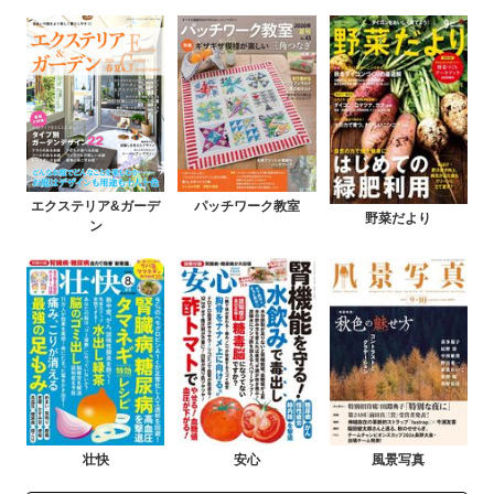
エクステリア&ガーデ
パッチワーク教室
野菜だより
ン
壮快
安心
風景写真