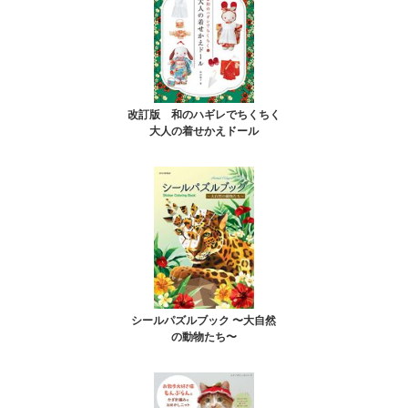
改訂版 和のハギレでちくちく
大人の着せかえドール
シールパズルブック 〜大自然
の動物たち〜