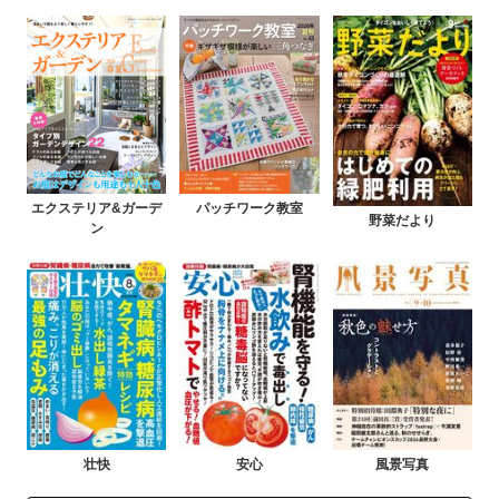
エクステリア&ガーデ
パッチワーク教室
野菜だより
ン
壮快
安心
風景写真