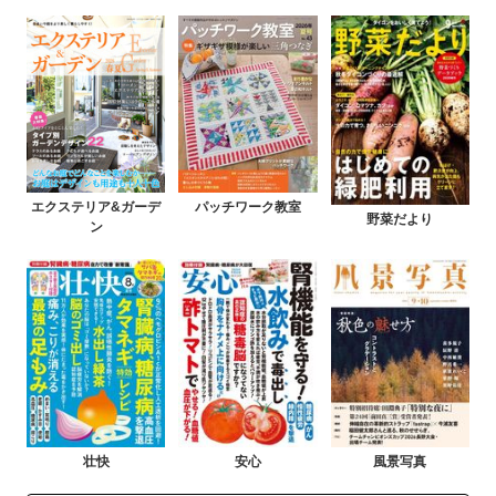
エクステリア&ガーデ
パッチワーク教室
野菜だより
ン
壮快
安心
風景写真