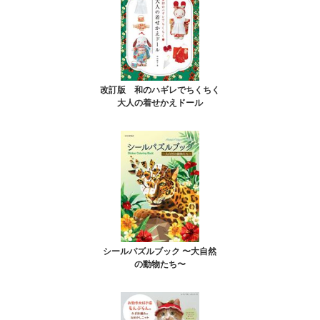
改訂版 和のハギレでちくちく
大人の着せかえドール
シールパズルブック 〜大自然
の動物たち〜